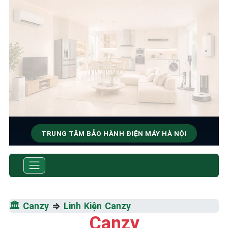
TRUNG TÂM BẢO HÀNH ĐIỆN MÁY HÀ NỘI
SỬA CHỮA & BẢO HÀNH
CANZY
Tốc Độ Tối Đa • Chất Lượng Tối Ưu • Chi Phí Tối
🏛️
Canzy
⇒
Linh Kiện Canzy
Thiểu
Canzy