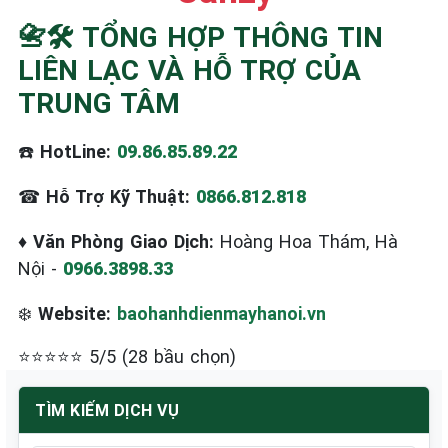
☎️ 09.86.85.89.22
📇🛠️ TỔNG HỢP THÔNG TIN
LIÊN LẠC VÀ HỖ TRỢ CỦA
TRUNG TÂM
☎️
HotLine:
09.86.85.89.22
☎
Hỗ Trợ Kỹ Thuật:
0866.812.818
♦
Văn Phòng Giao Dịch:
Hoàng Hoa Thám, Hà
Nội -
0966.3898.33
❄️
Website:
baohanhdienmayhanoi.vn
⭐⭐⭐⭐⭐ 5/5 (28 bầu chọn)
TÌM KIẾM DỊCH VỤ