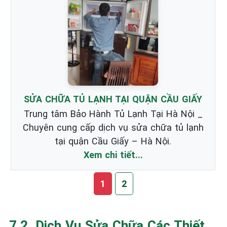
SỬA CHỮA TỦ LẠNH TẠI QUẬN CẦU GIẤY
Trung tâm Bảo Hành Tủ Lạnh Tại Hà Nội _
Chuyên cung cấp dịch vụ sửa chữa tủ lạnh
tại quận Cầu Giấy – Hà Nội.
Xem chi tiết...
1
2
7.2. Dịch Vụ Sửa Chữa Các Thiết