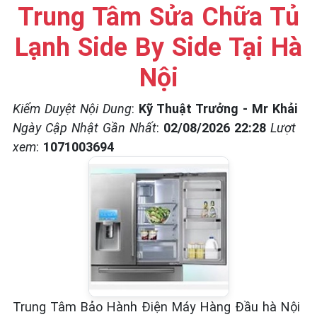
☎️ 09.86.85.89.22
Trung Tâm Sửa Chữa Tủ
Lạnh Side By Side Tại Hà
Nội
Kiểm Duyệt Nội Dung
:
Kỹ Thuật Trưởng - Mr Khải
Ngày Cập Nhật Gần Nhất
:
02/08/2026 22:28
Lượt
xem
:
1071003694
Trung Tâm Bảo Hành Điện Máy Hàng Đầu hà Nội