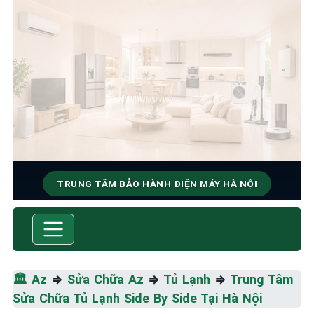
TRUNG TÂM BẢO HÀNH ĐIỆN MÁY HÀ NỘI
SỬA CHỮA & BẢO HÀNH TỦ
LẠNH
Tốc Độ Tối Đa • Chất Lượng Tối Ưu • Chi Phí Tối
🏛️
Az
⇒
Sửa Chữa Az
⇒
Tủ Lạnh
⇒
Trung Tâm
Thiểu
Sửa Chữa Tủ Lạnh Side By Side Tại Hà Nội