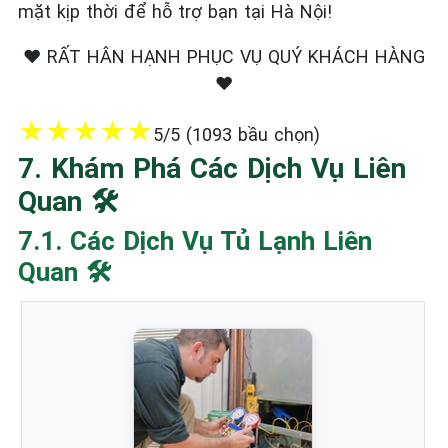
mặt kịp thời để hỗ trợ bạn tại Hà Nội!
❤️ RẤT HÂN HẠNH PHỤC VỤ QUÝ KHÁCH HÀNG
❤️
★
★
★
★
★
5/5 (1093 bầu chọn)
7. Khám Phá Các Dịch Vụ Liên
Quan 🛠️
7.1. Các Dịch Vụ Tủ Lạnh Liên
Quan 🛠️