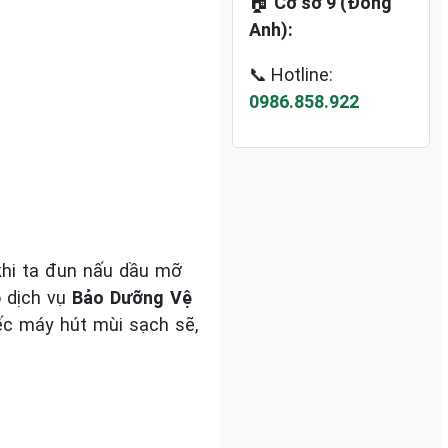
🏠
Cơ sở 9 (Đông
Anh):
📞 Hotline:
0986.858.922
khi ta đun nấu dầu mỡ
ó dịch vụ
Bảo Dưỡng Vệ
iếc máy hút mùi sạch sẽ,