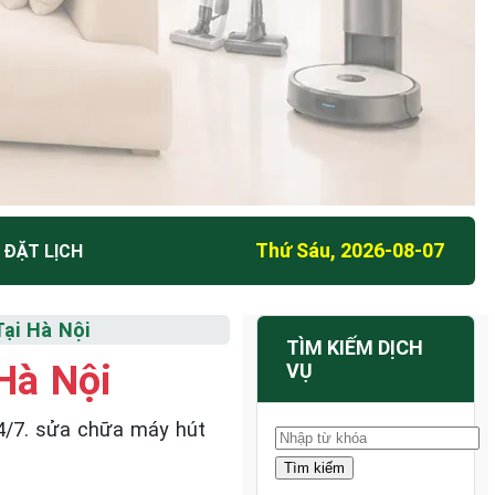
Thứ Sáu, 2026-08-07
 ĐẶT LỊCH
ại Hà Nội
TÌM KIẾM DỊCH
Hà Nội
VỤ
4/7. sửa chữa máy hút