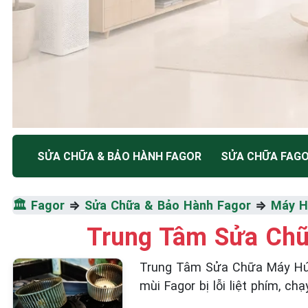
TRUNG TÂM BẢO HÀNH ĐIỆN MÁY HÀ NỘI
SỬA CHỮA & BẢO HÀNH FAGOR
SỬA CHỮA FAG
SỬA CHỮA & BẢO HÀ
🏛️
Fagor
⇒
Sửa Chữa & Bảo Hành Fagor
⇒
Máy H
FAGOR
Trung Tâm Sửa Chữ
Tốc Độ Tối Đa • Chất Lượng Tối Ưu • Chi Phí Tối 
Trung Tâm Sửa Chữa Máy Hút
mùi Fagor bị lỗi liệt phím, ch
☎️ 09.86.85.89.22