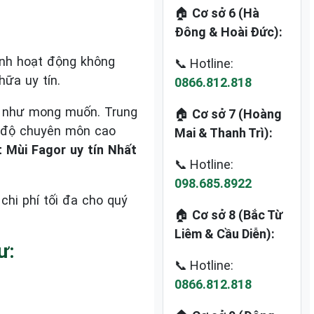
🏠
Cơ sở 6 (Hà
Đông & Hoài Đức):
ình hoạt động không
📞 Hotline:
hữa uy tín.
0866.812.818
h như mong muốn. Trung
🏠
Cơ sở 7 (Hoàng
h độ chuyên môn cao
Mai & Thanh Trì):
Mùi Fagor uy tín Nhất
📞 Hotline:
098.685.8922
chi phí tối đa cho quý
🏠
Cơ sở 8 (Bắc Từ
Liêm & Cầu Diễn):
ư:
📞 Hotline:
0866.812.818