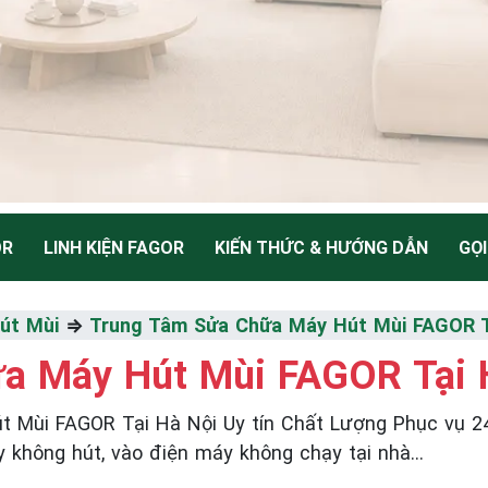
OR
LINH KIỆN FAGOR
KIẾN THỨC & HƯỚNG DẪN
GỌI
NH
út Mùi
⇒
Trung Tâm Sửa Chữa Máy Hút Mùi FAGOR T
a Máy Hút Mùi FAGOR Tại 
Thiểu
 Mùi FAGOR Tại Hà Nội Uy tín Chất Lượng Phục vụ 2
ạy không hút, vào điện máy không chạy tại nhà...