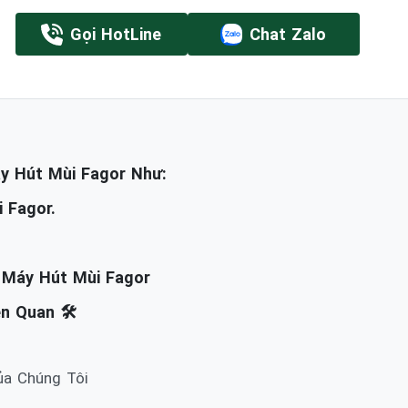
Gọi HotLine
Chat Zalo
y Hút Mùi Fagor Như:
 Fagor.
 Máy Hút Mùi Fagor
n Quan 🛠️
ủa Chúng Tôi