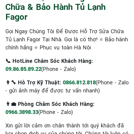
Chữa & Bảo Hành Tủ Lạnh
Fagor
Gọi Ngay Chúng Tôi Để Được Hỗ Trợ Sửa Chữa
Tủ Lạnh Fagor Tại Nhà. Gọi là có thợ! ⭐ Bảo hành
chính hãng ⭐ Phục vụ toàn Hà Nội
📞 HotLine Chăm Sóc Khách Hàng:
09.86.85.89.22
(Phone - Zalo)
👨‍🔧 Hỗ Trợ Kỹ Thuật:
0866.812.818
(Phone - Zalo
- gửi ảnh máy để được tư vấn nhanh)
👨‍💼 Phòng Chăm Sóc Khách Hàng:
0966.3898.33
(Phone - Zalo)
Xin gửi lời cảm ơn chân thành tới quý khách đã
lựa chọn dịch vụ của chúng tôi. Chúng tôi luôn có