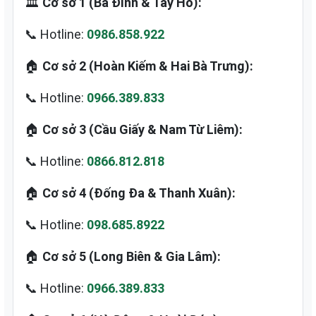
🏛️
Cơ sở 1 (Ba Đình & Tây Hồ):
📞 Hotline:
0986.858.922
🏠
Cơ sở 2 (Hoàn Kiếm & Hai Bà Trưng):
📞 Hotline:
0966.389.833
🏠
Cơ sở 3 (Cầu Giấy & Nam Từ Liêm):
📞 Hotline:
0866.812.818
🏠
Cơ sở 4 (Đống Đa & Thanh Xuân):
📞 Hotline:
098.685.8922
🏠
Cơ sở 5 (Long Biên & Gia Lâm):
📞 Hotline:
0966.389.833