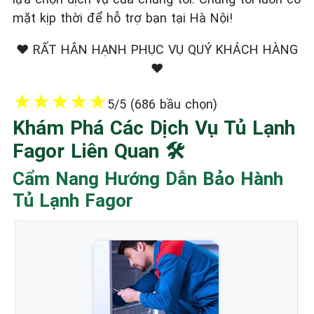
mặt kịp thời để hỗ trợ bạn tại Hà Nội!
❤️ RẤT HÂN HẠNH PHỤC VỤ QUÝ KHÁCH HÀNG
❤️
★
★
★
★
★
5/5 (686 bầu chọn)
Khám Phá Các Dịch Vụ Tủ Lạnh
Fagor Liên Quan 🛠️
Cẩm Nang Hướng Dẫn Bảo Hành
Tủ Lạnh Fagor