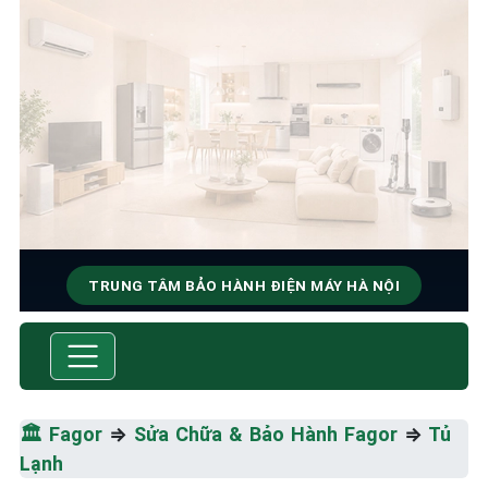
TRUNG TÂM BẢO HÀNH ĐIỆN MÁY HÀ NỘI
SỬA CHỮA & BẢO HÀNH
FAGOR
Tốc Độ Tối Đa • Chất Lượng Tối Ưu • Chi Phí Tối
🏛️
Fagor
⇒
Sửa Chữa & Bảo Hành Fagor
⇒
Tủ
Thiểu
Lạnh