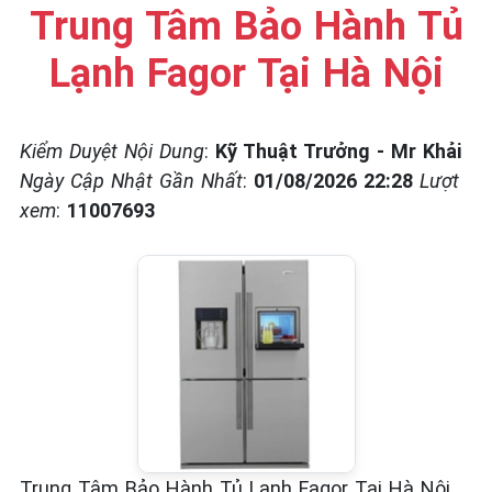
☎️ 09.86.85.89.22
Trung Tâm Bảo Hành Tủ
Lạnh Fagor Tại Hà Nội
Kiểm Duyệt Nội Dung
:
Kỹ Thuật Trưởng - Mr Khải
Ngày Cập Nhật Gần Nhất
:
01/08/2026 22:28
Lượt
xem
:
11007693
Trung Tâm Bảo Hành Tủ Lạnh Fagor Tại Hà Nội.