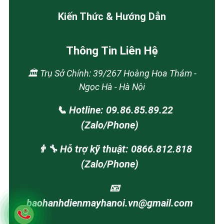
Kiến Thức & Hướng Dẫn
Thông Tin Liên Hệ
🏛️ Trụ Sở Chính: 39/267 Hoàng Hoa Thám -
Ngọc Hà - Hà Nội
📞 Hotline: 09.86.85.89.22
(Zalo/Phone)
👨‍🔧 Hỗ trợ kỹ thuật: 0866.812.818
(Zalo/Phone)
📧
baohanhdienmayhanoi.vn@gmail.com