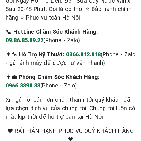
Gọi Ngay Hỗ Trợ Liền. Đến Sửa Cây Nước Winix
Sau 20-45 Phút. Gọi là có thợ! ⭐ Bảo hành chính
hãng ⭐ Phục vụ toàn Hà Nội
📞 HotLine Chăm Sóc Khách Hàng:
09.86.85.89.22
(Phone - Zalo)
👨‍🔧 Hỗ Trợ Kỹ Thuật:
0866.812.818
(Phone - Zalo
- gửi ảnh máy để được tư vấn nhanh)
👨‍💼 Phòng Chăm Sóc Khách Hàng:
0966.3898.33
(Phone - Zalo)
Xin gửi lời cảm ơn chân thành tới quý khách đã
lựa chọn dịch vụ của chúng tôi. Chúng tôi luôn có
mặt kịp thời để hỗ trợ bạn tại Hà Nội!
❤️ RẤT HÂN HẠNH PHỤC VỤ QUÝ KHÁCH HÀNG
❤️