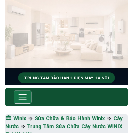
TRUNG TÂM BẢO HÀNH ĐIỆN MÁY HÀ NỘI
SỬA CHỮA & BẢO HÀNH WINIX
Tốc Độ Tối Đa • Chất Lượng Tối Ưu • Chi Phí Tối
Thiểu
🏛️
Winix
⇒
Sửa Chữa & Bảo Hành Winix
⇒
Cây
Nước
⇒
Trung Tâm Sửa Chữa Cây Nước WINIX
☎️ 09.86.85.89.22