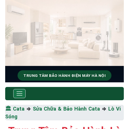
TRUNG TÂM BẢO HÀNH ĐIỆN MÁY HÀ NỘI
SỬA CHỮA & BẢO HÀNH CATA
Tốc Độ Tối Đa • Chất Lượng Tối Ưu • Chi Phí Tối
Thiểu
🏛️
Cata
⇒
Sửa Chữa & Bảo Hành Cata
⇒
Lò Vi
Sóng
☎️ 09.86.85.89.22