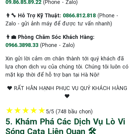
09.86.85.89.22
(Phone - Zalo)
👨‍🔧 Hỗ Trợ Kỹ Thuật:
0866.812.818
(Phone -
Zalo - gửi ảnh máy để được tư vấn nhanh)
👨‍💼 Phòng Chăm Sóc Khách Hàng:
0966.3898.33
(Phone - Zalo)
Xin gửi lời cảm ơn chân thành tới quý khách đã
lựa chọn dịch vụ của chúng tôi. Chúng tôi luôn có
mặt kịp thời để hỗ trợ bạn tại Hà Nội!
❤️ RẤT HÂN HẠNH PHỤC VỤ QUÝ KHÁCH HÀNG
❤️
★
★
★
★
★
5/5 (748 bầu chọn)
5. Khám Phá Các Dịch Vụ Lò Vi
Sóng Cata Liên Quan 🛠️