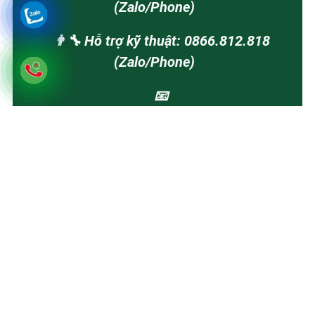
(Zalo/Phone)
👨‍🔧 Hỗ trợ kỹ thuật: 0866.812.818
(Zalo/Phone)
📧
baohanhdienmayhanoi.vn@gmail.com
Lấy Uy Tín Làm Nền Tảng - Lấy Chất Lượng Để Cạnh
Tranh - Lấy Sự Hài Lòng Để Phát Triển
Copyright © 2026 Trung Tâm Bảo Hành Điện Máy Hà
Nội. All rights reserved.
Tuyên bố miễn trừ trách nhiệm: Chúng tôi là hệ thống trạm cung cấp
dịch vụ sửa chữa, bảo dưỡng điện máy độc lập. Chúng tôi chuyên tiếp
nhận sửa chữa các thiết bị đã hết hạn bảo hành hoặc khách hàng có nhu
cầu sử dụng dịch vụ kỹ thuật có thu phí tại nhà. Chúng tôi không phải là
trung tâm bảo hành ủy quyền của các hãng. Các thương hiệu được nhắc
đến nhằm mục đích mô tả loại thiết bị mà chúng tôi cung cấp dịch vụ.