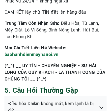
Phục vụ 24/24 – không ngại xa
CAM KẾT lấy chữ TÍN đặt lên hàng đầu
Trung Tâm Còn Nhận Sửa:
Điều Hòa, Tủ Lạnh,
Máy Giặt, Lò Vi Sóng, Bình Nóng Lạnh, Hút Bụi,
Lọc Không Khí…
Mọi Chi Tiết Liên Hệ Website:
baohanhdienmayhanoi.vn
(^_^) __ UY TÍN - CHUYÊN NGHIỆP - SỰ HÀI
LÒNG CỦA QUÝ KHÁCH - LÀ THÀNH CÔNG CỦA
CHÚNG TÔI __ (^_^)
5. Câu Hỏi Thường Gặp
Điều hòa Daikin không mát, kém lạnh là bị
gì?