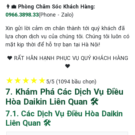
👨‍💼 Phòng Chăm Sóc Khách Hàng:
0966.3898.33
(Phone - Zalo)
Xin gửi lời cảm ơn chân thành tới quý khách đã
lựa chọn dịch vụ của chúng tôi. Chúng tôi luôn có
mặt kịp thời để hỗ trợ bạn tại Hà Nội!
❤️ RẤT HÂN HẠNH PHỤC VỤ QUÝ KHÁCH HÀNG
❤️
★
★
★
★
★
5/5 (1094 bầu chọn)
7. Khám Phá Các Dịch Vụ Điều
Hòa Daikin Liên Quan 🛠️
7.1. Các Dịch Vụ Điều Hòa Daikin
Liên Quan 🛠️