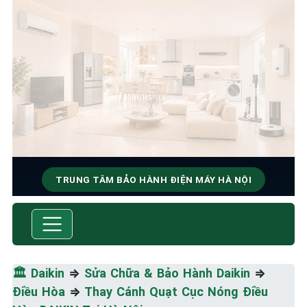
TRUNG TÂM BẢO HÀNH ĐIỆN MÁY HÀ NỘI
SỬA CHỮA & BẢO HÀNH
DAIKIN
Tốc Độ Tối Đa • Chất Lượng Tối Ưu • Chi Phí Tối
🏛️
Daikin
⇒
Sửa Chữa & Bảo Hành Daikin
⇒
Thiểu
Điều Hòa
⇒
Thay Cánh Quạt Cục Nóng Điều