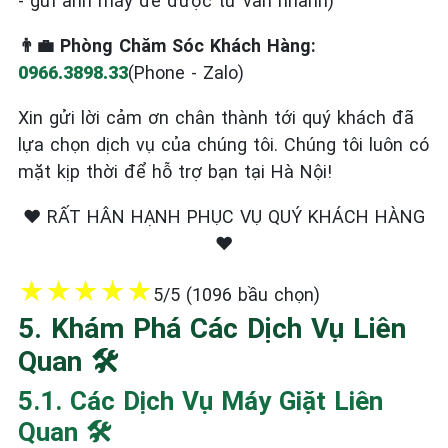
- gửi ảnh máy để được tư vấn nhanh)
👨‍💼 Phòng Chăm Sóc Khách Hàng:
0966.3898.33
(Phone - Zalo)
Xin gửi lời cảm ơn chân thành tới quý khách đã
lựa chọn dịch vụ của chúng tôi. Chúng tôi luôn có
mặt kịp thời để hỗ trợ bạn tại Hà Nội!
❤️ RẤT HÂN HẠNH PHỤC VỤ QUÝ KHÁCH HÀNG
❤️
★
★
★
★
★
5/5 (1096 bầu chọn)
5. Khám Phá Các Dịch Vụ Liên
Quan 🛠️
5.1. Các Dịch Vụ Máy Giặt Liên
Quan 🛠️