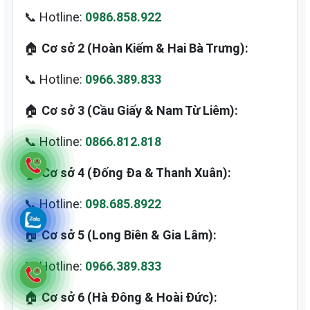
📞 Hotline:
0986.858.922
🏠
Cơ sở 2 (Hoàn Kiếm & Hai Bà Trưng):
📞 Hotline:
0966.389.833
🏠
Cơ sở 3 (Cầu Giấy & Nam Từ Liêm):
📞 Hotline:
0866.812.818
🏠
Cơ sở 4 (Đống Đa & Thanh Xuân):
📞 Hotline:
098.685.8922
🏠
Cơ sở 5 (Long Biên & Gia Lâm):
📞 Hotline:
0966.389.833
🏠
Cơ sở 6 (Hà Đông & Hoài Đức):