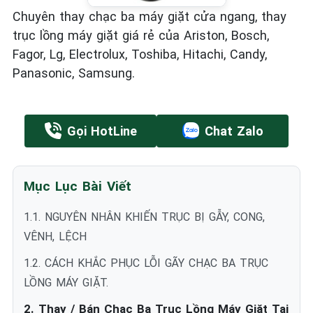
Chuyên thay chạc ba máy giặt cửa ngang, thay
trục lồng máy giặt giá rẻ của Ariston, Bosch,
Fagor, Lg, Electrolux, Toshiba, Hitachi, Candy,
Panasonic, Samsung.
Gọi HotLine
Chat Zalo
Mục Lục Bài Viết
1.1. NGUYÊN NHÂN KHIẾN TRỤC BỊ GẪY, CONG,
VÊNH, LỆCH
1.2. CÁCH KHẮC PHỤC LỖI GÃY CHẠC BA TRỤC
LỒNG MÁY GIẶT.
2. Thay / Bán Chạc Ba Trục Lồng Máy Giặt Tại