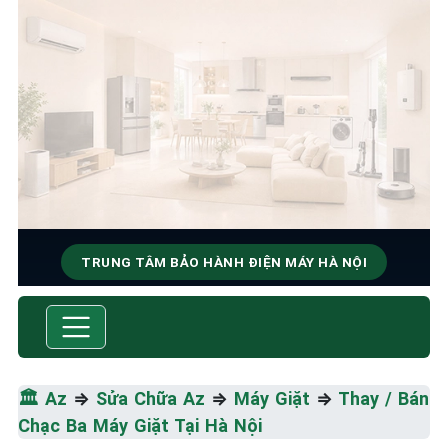
TRUNG TÂM BẢO HÀNH ĐIỆN MÁY HÀ NỘI
SỬA CHỮA & BẢO HÀNH MÁY
GIẶT
Tốc Độ Tối Đa • Chất Lượng Tối Ưu • Chi Phí Tối
🏛️
Az
⇒
Sửa Chữa Az
⇒
Máy Giặt
⇒
Thay / Bán
Thiểu
Chạc Ba Máy Giặt Tại Hà Nội