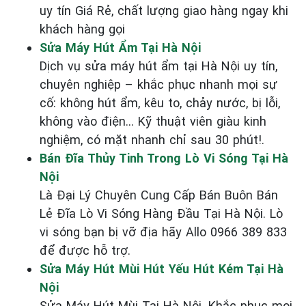
uy tín Giá Rẻ, chất lượng giao hàng ngay khi
khách hàng gọi
Sửa Máy Hút Ẩm Tại Hà Nội
Dịch vụ sửa máy hút ẩm tại Hà Nội uy tín,
chuyên nghiệp – khắc phục nhanh mọi sự
cố: không hút ẩm, kêu to, chảy nước, bị lỗi,
không vào điện… Kỹ thuật viên giàu kinh
nghiệm, có mặt nhanh chỉ sau 30 phút!.
Bán Đĩa Thủy Tinh Trong Lò Vi Sóng Tại Hà
Nội
Là Đại Lý Chuyên Cung Cấp Bán Buôn Bán
Lẻ Đĩa Lò Vi Sóng Hàng Đầu Tại Hà Nội. Lò
vi sóng bạn bị vỡ địa hãy Allo 0966 389 833
để được hỗ trợ.
Sửa Máy Hút Mùi Hút Yếu Hút Kém Tại Hà
Nội
Sửa Máy Hút Mùi Tại Hà Nội. Khắc phục mọi