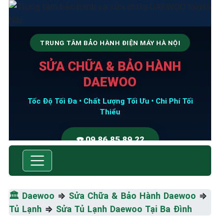
TRUNG TÂM BẢO HÀNH ĐIỆN MÁY HÀ NỘI
SỬA CHỮA & BẢO HÀNH
DAEWOO
Tốc Độ Tối Đa • Chất Lượng Tối Ưu • Chi Phí Tối
Thiểu
☎️ 09.86.85.89.22
🏛️
Daewoo
⇒
Sửa Chữa & Bảo Hành Daewoo
⇒
Tủ Lạnh
⇒
Sửa Tủ Lạnh Daewoo Tại Ba Đình