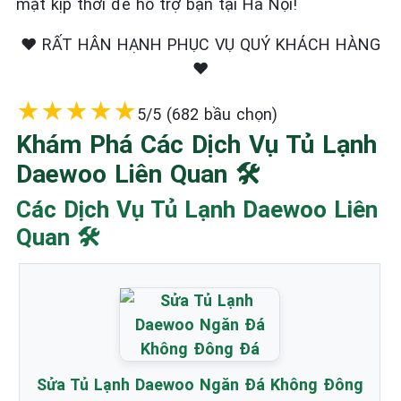
mặt kịp thời để hỗ trợ bạn tại Hà Nội!
❤️ RẤT HÂN HẠNH PHỤC VỤ QUÝ KHÁCH HÀNG
❤️
★
★
★
★
★
5/5 (682 bầu chọn)
Khám Phá Các Dịch Vụ Tủ Lạnh
Daewoo Liên Quan 🛠️
Các Dịch Vụ Tủ Lạnh Daewoo Liên
Quan 🛠️
Sửa Tủ Lạnh Daewoo Ngăn Đá Không Đông