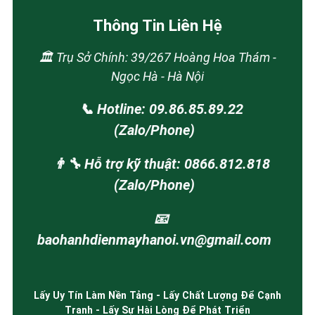
Thông Tin Liên Hệ
🏛️ Trụ Sở Chính: 39/267 Hoàng Hoa Thám -
Ngọc Hà - Hà Nội
📞 Hotline: 09.86.85.89.22
(Zalo/Phone)
👨‍🔧 Hỗ trợ kỹ thuật: 0866.812.818
(Zalo/Phone)
📧
baohanhdienmayhanoi.vn@gmail.com
Lấy Uy Tín Làm Nền Tảng - Lấy Chất Lượng Để Cạnh
Tranh - Lấy Sự Hài Lòng Để Phát Triển