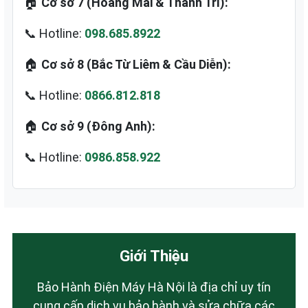
🏠
Cơ sở 7 (Hoàng Mai & Thanh Trì):
📞 Hotline:
098.685.8922
🏠
Cơ sở 8 (Bắc Từ Liêm & Cầu Diễn):
📞 Hotline:
0866.812.818
🏠
Cơ sở 9 (Đông Anh):
📞 Hotline:
0986.858.922
Giới Thiệu
Bảo Hành Điện Máy Hà Nội là địa chỉ uy tín
cung cấp dịch vụ bảo hành và sửa chữa các