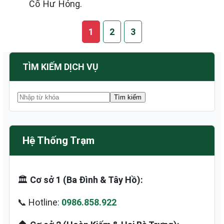
Cố Hư Hỏng.
1
2
3
TÌM KIẾM DỊCH VỤ
Hệ Thống Trạm
🏛️
Cơ sở 1 (Ba Đình & Tây Hồ):
📞 Hotline:
0986.858.922