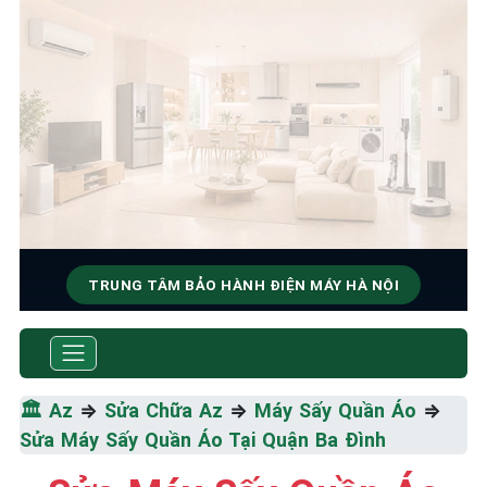
TRUNG TÂM BẢO HÀNH ĐIỆN MÁY HÀ NỘI
SỬA CHỮA & BẢO HÀNH MÁY
SẤY QUẦN ÁO
🏛️
Az
⇒
Sửa Chữa Az
⇒
Máy Sấy Quần Áo
⇒
Tốc Độ Tối Đa • Chất Lượng Tối Ưu • Chi Phí Tối
Sửa Máy Sấy Quần Áo Tại Quận Ba Đình
Thiểu