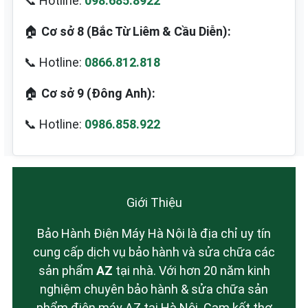
📞 Hotline:
098.685.8922
🏠
Cơ sở 8 (Bắc Từ Liêm & Cầu Diễn):
📞 Hotline:
0866.812.818
🏠
Cơ sở 9 (Đông Anh):
📞 Hotline:
0986.858.922
Giới Thiệu
Bảo Hành Điện Máy Hà Nội là địa chỉ uy tín
cung cấp dịch vụ bảo hành và sửa chữa các
sản phẩm
AZ
tại nhà. Với hơn 20 năm kinh
nghiệm chuyên bảo hành & sửa chữa sản
phẩm điện máy AZ tại Hà Nội. Cam kết thợ