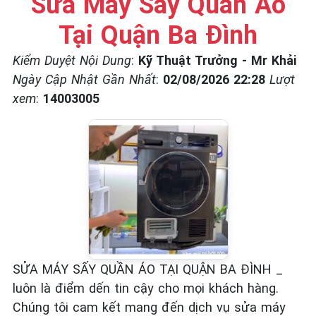
Sửa Máy Sấy Quần Áo
☎️ 09.86.85.89.22
Tại Quận Ba Đình
Kiểm Duyệt Nội Dung
:
Kỹ Thuật Trưởng - Mr Khải
Ngày Cập Nhật Gần Nhất
:
02/08/2026 22:28
Lượt
xem
:
14003005
SỬA MÁY SẤY QUẦN ÁO TẠI QUẬN BA ĐÌNH _
luôn là điểm dến tin cậy cho mọi khách hàng.
Chúng tôi cam kết mang đến dịch vụ sửa máy