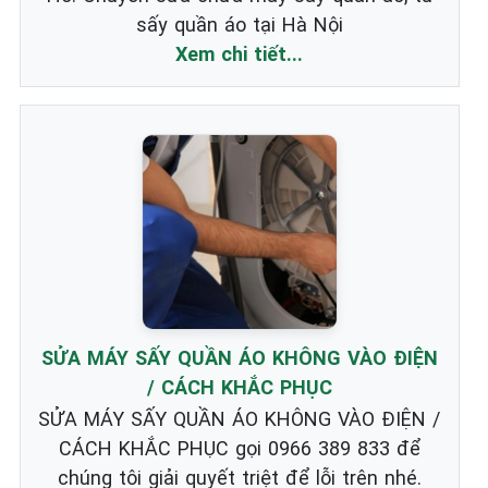
sấy quần áo tại Hà Nội
Xem chi tiết...
SỬA MÁY SẤY QUẦN ÁO KHÔNG VÀO ĐIỆN
/ CÁCH KHẮC PHỤC
SỬA MÁY SẤY QUẦN ÁO KHÔNG VÀO ĐIỆN /
CÁCH KHẮC PHỤC gọi 0966 389 833 để
chúng tôi giải quyết triệt để lỗi trên nhé.