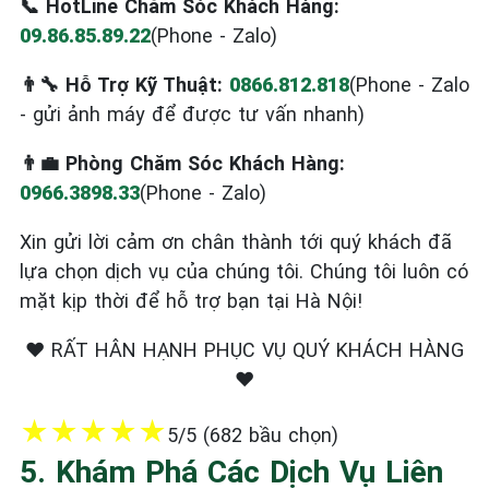
📞 HotLine Chăm Sóc Khách Hàng:
09.86.85.89.22
(Phone - Zalo)
👨‍🔧 Hỗ Trợ Kỹ Thuật:
0866.812.818
(Phone - Zalo
- gửi ảnh máy để được tư vấn nhanh)
👨‍💼 Phòng Chăm Sóc Khách Hàng:
0966.3898.33
(Phone - Zalo)
Xin gửi lời cảm ơn chân thành tới quý khách đã
lựa chọn dịch vụ của chúng tôi. Chúng tôi luôn có
mặt kịp thời để hỗ trợ bạn tại Hà Nội!
❤️ RẤT HÂN HẠNH PHỤC VỤ QUÝ KHÁCH HÀNG
❤️
★
★
★
★
★
5/5 (682 bầu chọn)
5. Khám Phá Các Dịch Vụ Liên