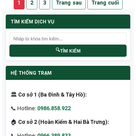
1
2
3
Trang sau
Trang cuối
TÌM KIẾM DỊCH VỤ
🔍
TÌM KIẾM
HỆ THỐNG TRẠM
🏛️
Cơ sở 1 (Ba Đình & Tây Hồ):
📞 Hotline:
0986.858.922
🏠
Cơ sở 2 (Hoàn Kiếm & Hai Bà Trưng):
📞 Hotline:
0966.389.833