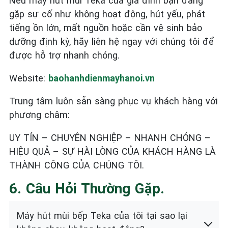
Nếu máy hút mùi Teka của gia đình bạn đang
gặp sự cố như không hoạt động, hút yếu, phát
tiếng ồn lớn, mất nguồn hoặc cần vệ sinh bảo
dưỡng định kỳ, hãy liên hệ ngay với chúng tôi để
được hỗ trợ nhanh chóng.
Website:
baohanhdienmayhanoi.vn
Trung tâm luôn sẵn sàng phục vụ khách hàng với
phương châm:
UY TÍN – CHUYÊN NGHIỆP – NHANH CHÓNG –
HIỆU QUẢ – SỰ HÀI LÒNG CỦA KHÁCH HÀNG LÀ
THÀNH CÔNG CỦA CHÚNG TÔI.
6. Câu Hỏi Thường Gặp.
Máy hút mùi bếp Teka của tôi tại sao lại