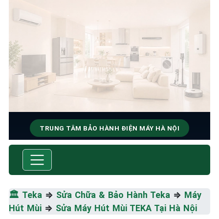
TRUNG TÂM BẢO HÀNH ĐIỆN MÁY HÀ NỘI
SỬA CHỮA & BẢO HÀNH TEKA
Tốc Độ Tối Đa • Chất Lượng Tối Ưu • Chi Phí Tối
Thiểu
🏛️
Teka
⇒
Sửa Chữa & Bảo Hành Teka
⇒
Máy
Hút Mùi
⇒
Sửa Máy Hút Mùi TEKA Tại Hà Nội
☎️ 09.86.85.89.22