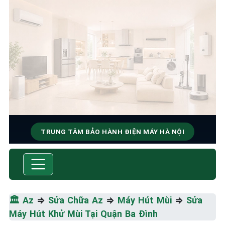
TRUNG TÂM BẢO HÀNH ĐIỆN MÁY HÀ NỘI
SỬA CHỮA & BẢO HÀNH MÁY
HÚT MÙI
Tốc Độ Tối Đa • Chất Lượng Tối Ưu • Chi Phí Tối
🏛️
Az
⇒
Sửa Chữa Az
⇒
Máy Hút Mùi
⇒
Sửa
Thiểu
Máy Hút Khử Mùi Tại Quận Ba Đình