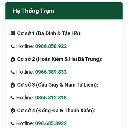
Hệ Thống Trạm
🏛️
Cơ sở 1 (Ba Đình & Tây Hồ):
📞 Hotline:
0986.858.922
🏠
Cơ sở 2 (Hoàn Kiếm & Hai Bà Trưng):
📞 Hotline:
0966.389.833
🏠
Cơ sở 3 (Cầu Giấy & Nam Từ Liêm):
📞 Hotline:
0866.812.818
🏠
Cơ sở 4 (Đống Đa & Thanh Xuân):
📞 Hotline:
098.685.8922