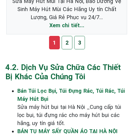
Sửa Máy Hút Mùi Tại Hà Nội, Bảo Dưỡng Vệ
Sinh Máy Hút Mùi Các Hãng Uy tín Chất
Lượng, Giá Rẻ Phục vụ 24/7...
Xem chi tiết...
1
2
3
4.2. Dịch Vụ Sửa Chữa Các Thiết
Bị Khác Của Chúng Tôi
Bán Túi Lọc Bụi, Túi Đựng Rác, Túi Rác, Túi
Máy Hút Bụi
Sửa máy hút bụi tại Hà Nội _Cung cấp túi
lọc bụi, túi đựng rác cho máy hút bụi các
hãng, uy tín giá tốt.
BÁN TỤ MÁY SẤY QUẦN ÁO TẠI HÀ NỘI