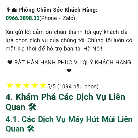
👨‍💼 Phòng Chăm Sóc Khách Hàng:
0966.3898.33
(Phone - Zalo)
Xin gửi lời cảm ơn chân thành tới quý khách đã
lựa chọn dịch vụ của chúng tôi. Chúng tôi luôn có
mặt kịp thời để hỗ trợ bạn tại Hà Nội!
❤️ RẤT HÂN HẠNH PHỤC VỤ QUÝ KHÁCH HÀNG
❤️
★
★
★
★
★
5/5 (1094 bầu chọn)
4. Khám Phá Các Dịch Vụ Liên
Quan 🛠️
4.1. Các Dịch Vụ Máy Hút Mùi Liên
Quan 🛠️