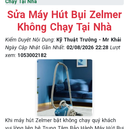
Chạy Tại Nhà
☎️ 09.86.85.89.22
Sửa Máy Hút Bụi Zelmer
Không Chạy Tại Nhà
Kiểm Duyệt Nội Dung
:
Kỹ Thuật Trưởng - Mr Khải
Ngày Cập Nhật Gần Nhất
:
02/08/2026 22:28
Lượt
xem
:
1053002182
Khi máy hút Zelmer bật không chạy quý khách
vui lòng liên hệ Trung Tâm Bảo Hành Máy Hút Bụi