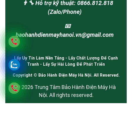
👨‍🔧 Hỗ trợ kỹ thuật: 0866.812.818
(Zalo/Phone)
📧
baohanhdienmayhanoi.vn@gmail.com
Lấy Uy Tín Làm Nền Tảng - Lấy Chất Lượng Để Cạnh
Tranh - Lấy Sự Hài Lòng Để Phát Triển
Copyright © Bảo Hành Điện Máy Hà Nội. All Reserved.
© 2026 Trung Tâm Bảo Hành Điện Máy Hà
Nội. All rights reserved.
Tuyên bố miễn trừ trách nhiệm: Chúng tôi là hệ thống trạm cung cấp
dịch vụ sửa chữa, bảo dưỡng điện máy độc lập. Chúng tôi chuyên tiếp
nhận sửa chữa các thiết bị đã hết hạn bảo hành hoặc khách hàng có nhu
cầu sử dụng dịch vụ kỹ thuật có thu phí tại nhà. Chúng tôi không phải là
trung tâm bảo hành ủy quyền của các hãng. Các thương hiệu được nhắc
đến nhằm mục đích mô tả loại thiết bị mà chúng tôi cung cấp dịch vụ.