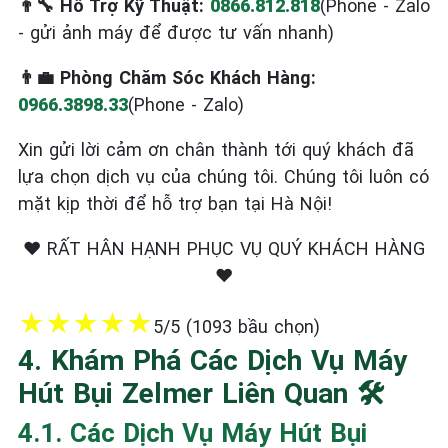
👨‍🔧 Hỗ Trợ Kỹ Thuật:
0866.812.818
(Phone - Zalo
- gửi ảnh máy để được tư vấn nhanh)
👨‍💼 Phòng Chăm Sóc Khách Hàng:
0966.3898.33
(Phone - Zalo)
Xin gửi lời cảm ơn chân thành tới quý khách đã
lựa chọn dịch vụ của chúng tôi. Chúng tôi luôn có
mặt kịp thời để hỗ trợ bạn tại Hà Nội!
❤️ RẤT HÂN HẠNH PHỤC VỤ QUÝ KHÁCH HÀNG
❤️
★
★
★
★
★
5/5 (1093 bầu chọn)
4. Khám Phá Các Dịch Vụ Máy
Hút Bụi Zelmer Liên Quan 🛠️
4.1. Các Dịch Vụ Máy Hút Bụi