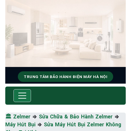
TRUNG TÂM BẢO HÀNH ĐIỆN MÁY HÀ NỘI
SỬA CHỮA & BẢO HÀNH
ZELMER
Tốc Độ Tối Đa • Chất Lượng Tối Ưu • Chi Phí Tối
🏛️
Zelmer
⇒
Sửa Chữa & Bảo Hành Zelmer
⇒
Thiểu
Máy Hút Bụi
⇒
Sửa Máy Hút Bụi Zelmer Không