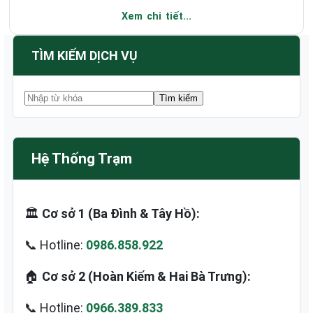
Xem chi tiết...
TÌM KIẾM DỊCH VỤ
Hệ Thống Trạm
🏛️
Cơ sở 1 (Ba Đình & Tây Hồ):
📞 Hotline:
0986.858.922
🏠
Cơ sở 2 (Hoàn Kiếm & Hai Bà Trưng):
📞 Hotline:
0966.389.833