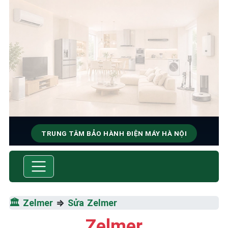
TRUNG TÂM BẢO HÀNH ĐIỆN MÁY HÀ NỘI
SỬA CHỮA & BẢO HÀNH
ZELMER
Tốc Độ Tối Đa • Chất Lượng Tối Ưu • Chi Phí Tối
🏛️
Zelmer
⇒
Sửa Zelmer
Thiểu
Zelmer