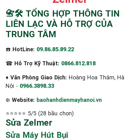
☎️ 09.86.85.89.22
📇🛠️ TỔNG HỢP THÔNG TIN
LIÊN LẠC VÀ HỖ TRỢ CỦA
TRUNG TÂM
☎️
HotLine:
09.86.85.89.22
☎
Hỗ Trợ Kỹ Thuật:
0866.812.818
♦
Văn Phòng Giao Dịch:
Hoàng Hoa Thám, Hà
Nội -
0966.3898.33
❄️
Website:
baohanhdienmayhanoi.vn
⭐⭐⭐⭐⭐ 5/5 (28 bầu chọn)
Sửa Zelmer
Sửa Máy Hút Bụi