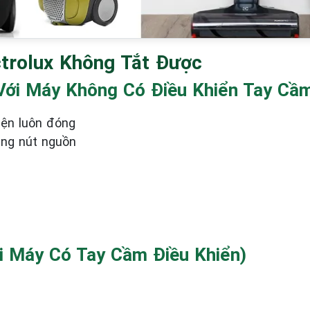
ctrolux Không Tắt Được
 Với Máy Không Có Điều Khiển Tay Cầ
iện luôn đóng
ằng nút nguồn
Với Máy Có Tay Cầm Điều Khiển)