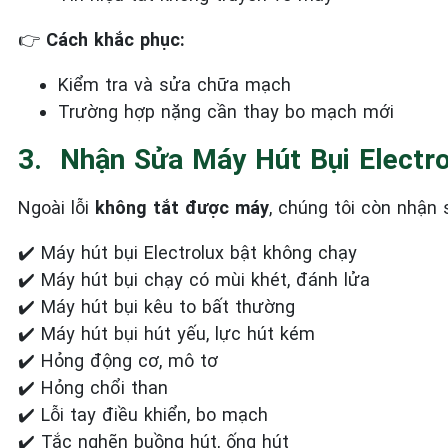
👉
Cách khắc phục:
Kiểm tra và sửa chữa mạch
Trường hợp nặng cần thay bo mạch mới
3. ️ Nhận Sửa Máy Hút Bụi Electr
Ngoài lỗi
không tắt được máy
, chúng tôi còn nhận
✔️ Máy hút bụi Electrolux bật không chạy
✔️ Máy hút bụi chạy có mùi khét, đánh lửa
✔️ Máy hút bụi kêu to bất thường
✔️ Máy hút bụi hút yếu, lực hút kém
✔️ Hỏng động cơ, mô tơ
✔️ Hỏng chổi than
✔️ Lỗi tay điều khiển, bo mạch
✔️ Tắc nghẽn buồng hút, ống hút