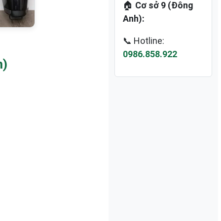
🏠
Cơ sở 9 (Đông
Anh):
📞 Hotline:
0986.858.922
m)