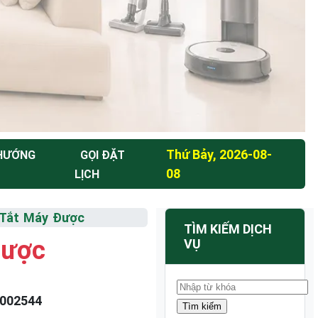
Thứ Bảy, 2026-08-
 HƯỚNG
GỌI ĐẶT
08
LỊCH
 Tắt Máy Được
TÌM KIẾM DỊCH
Được
VỤ
002544