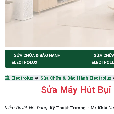
SỬA CHỮA & BẢO HÀNH
SỬA CHỮ
TRUNG TÂM BẢO HÀNH ĐIỆN MÁY HÀ NỘI
ELECTROLUX
ELECTROL
SỬA CHỮA & BẢO HÀ
ELECTROLUX
🏛️
Electrolux
⇒
Sửa Chữa & Bảo Hành Electrolux
Sửa Máy Hút Bụi 
Tốc Độ Tối Đa • Chất Lượng Tối Ưu • Chi Phí Tối 
Kiểm Duyệt Nội Dung
:
Kỹ Thuật Trưởng - Mr Khải
Ng
☎️ 09.86.85.89.22