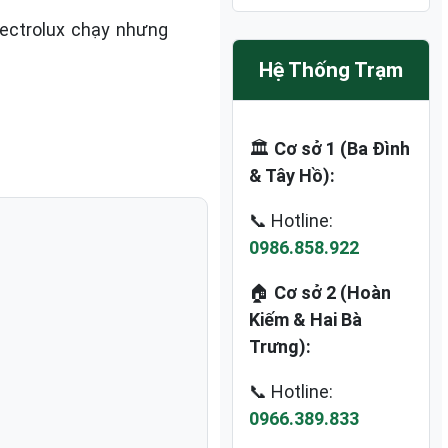
lectrolux chạy nhưng
Hệ Thống Trạm
🏛️
Cơ sở 1 (Ba Đình
& Tây Hồ):
📞 Hotline:
0986.858.922
🏠
Cơ sở 2 (Hoàn
Kiếm & Hai Bà
Trưng):
📞 Hotline:
0966.389.833