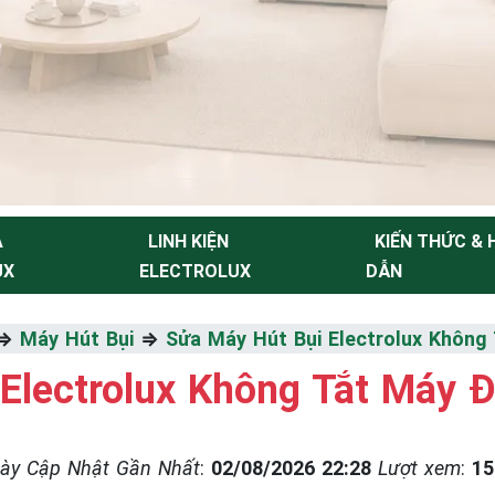
A
LINH KIỆN
KIẾN THỨC &
UX
ELECTROLUX
DẪN
NH
⇒
Máy Hút Bụi
⇒
Sửa Máy Hút Bụi Electrolux Không
Electrolux Không Tắt Máy 
Thiểu
ày Cập Nhật Gần Nhất
:
02/08/2026 22:28
Lượt xem
:
15