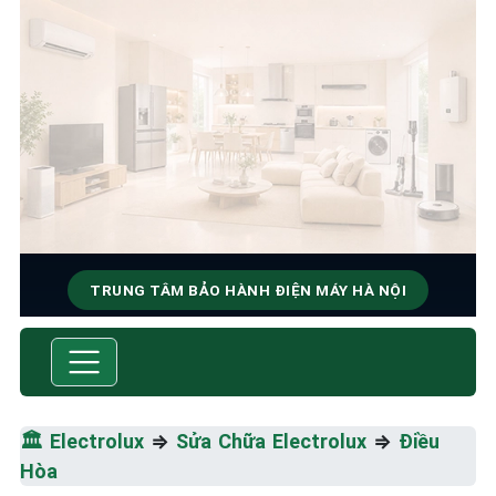
TRUNG TÂM BẢO HÀNH ĐIỆN MÁY HÀ NỘI
SỬA CHỮA & BẢO HÀNH
ELECTROLUX
Tốc Độ Tối Đa • Chất Lượng Tối Ưu • Chi Phí Tối
🏛️
Electrolux
⇒
Sửa Chữa Electrolux
⇒
Điều
Thiểu
Hòa