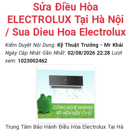
☎️ 09.86.85.89.22
Sửa Điều Hòa
ELECTROLUX Tại Hà Nội
/ Sua Dieu Hoa Electrolux
Kiểm Duyệt Nội Dung
:
Kỹ Thuật Trưởng - Mr Khải
Ngày Cập Nhật Gần Nhất
:
02/08/2026 22:28
Lượt
xem
:
1023002462
Trung Tâm Bảo Hành Điều Hòa Electrolux Tại Hà