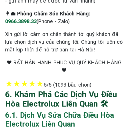
- gửi ảnh máy để được tư vấn nhanh)
👨‍💼 Phòng Chăm Sóc Khách Hàng:
0966.3898.33
(Phone - Zalo)
Xin gửi lời cảm ơn chân thành tới quý khách đã
lựa chọn dịch vụ của chúng tôi. Chúng tôi luôn có
mặt kịp thời để hỗ trợ bạn tại Hà Nội!
❤️ RẤT HÂN HẠNH PHỤC VỤ QUÝ KHÁCH HÀNG
❤️
★
★
★
★
★
5/5 (1093 bầu chọn)
6. Khám Phá Các Dịch Vụ Điều
Hòa Electrolux Liên Quan 🛠️
6.1. Dịch Vụ Sửa Chữa Điều Hòa
Electrolux Liên Quan