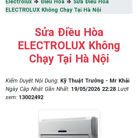
Electrolux
⇒
Điều Hòa
⇒
Sửa Điều Hòa
☎️ 09.86.85.89.22
ELECTROLUX Không Chạy Tại Hà Nội
Sửa Điều Hòa
ELECTROLUX Không
Chạy Tại Hà Nội
Kiểm Duyệt Nội Dung
:
Kỹ Thuật Trưởng - Mr Khải
Ngày Cập Nhật Gần Nhất
:
19/05/2026 22:28
Lượt
xem
:
13002492