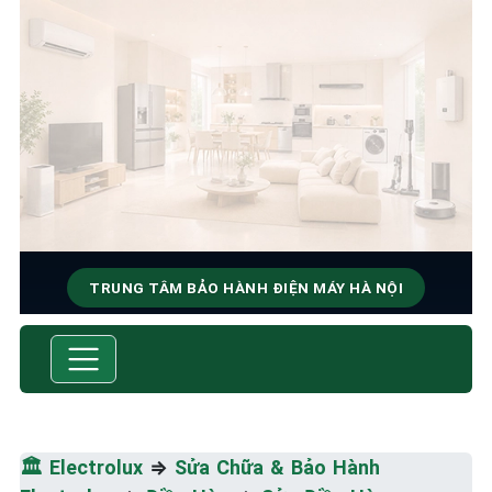
TRUNG TÂM BẢO HÀNH ĐIỆN MÁY HÀ NỘI
SỬA CHỮA & BẢO HÀNH
ELECTROLUX
Tốc Độ Tối Đa • Chất Lượng Tối Ưu • Chi Phí Tối
Thiểu
🏛️
Electrolux
⇒
Sửa Chữa & Bảo Hành