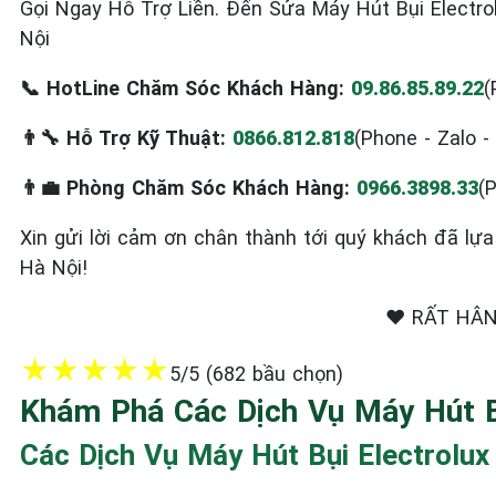
Gọi Ngay Hỗ Trợ Liền. Đến Sửa Máy Hút Bụi Electro
Nội
📞 HotLine Chăm Sóc Khách Hàng:
09.86.85.89.22
(
👨‍🔧 Hỗ Trợ Kỹ Thuật:
0866.812.818
(Phone - Zalo 
👨‍💼 Phòng Chăm Sóc Khách Hàng:
0966.3898.33
(
Xin gửi lời cảm ơn chân thành tới quý khách đã lựa 
Hà Nội!
❤️ RẤT HÂ
★
★
★
★
★
5/5 (682 bầu chọn)
Khám Phá Các Dịch Vụ Máy Hút Bụ
Các Dịch Vụ Máy Hút Bụi Electrolux 