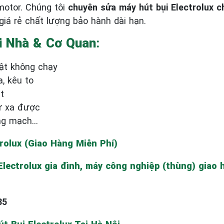
motor. Chúng tôi
chuyên sửa máy hút bụi Electrolux 
giá rẻ chất lượng bảo hành dài hạn.
ại Nhà & Cơ Quan
:
bật không chạy
, kêu to
t
từ xa được
ỏng mạch…
trolux (Giao Hàng Miễn Phí)
ectrolux gia đình, máy công nghiệp (thùng) giao h
85