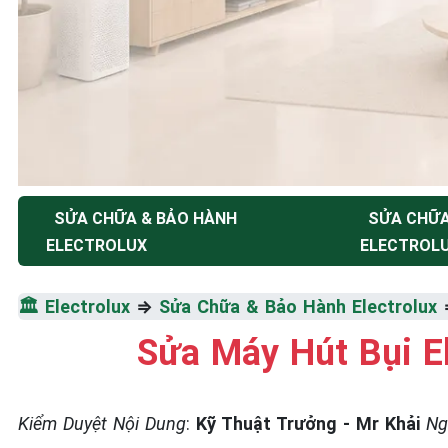
SỬA CHỮA & BẢO HÀNH
SỬA CHỮ
TRUNG TÂM BẢO HÀNH ĐIỆN MÁY HÀ NỘI
ELECTROLUX
ELECTROL
SỬA CHỮA & BẢO HÀ
ELECTROLUX
🏛️
Electrolux
⇒
Sửa Chữa & Bảo Hành Electrolux
Sửa Máy Hút Bụi E
Tốc Độ Tối Đa • Chất Lượng Tối Ưu • Chi Phí Tối 
Kiểm Duyệt Nội Dung
:
Kỹ Thuật Trưởng - Mr Khải
Ng
☎️ 09.86.85.89.22