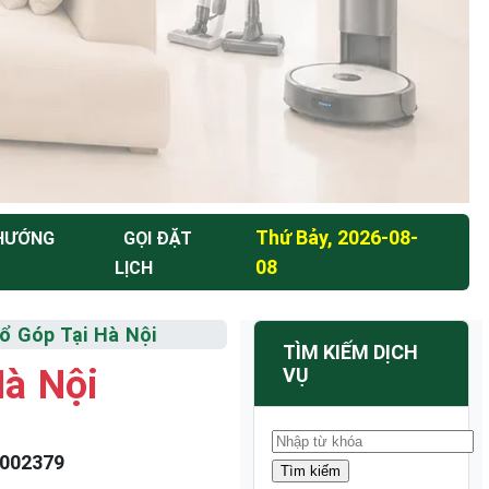
Thứ Bảy, 2026-08-
 HƯỚNG
GỌI ĐẶT
08
LỊCH
ổ Góp Tại Hà Nội
TÌM KIẾM DỊCH
Hà Nội
VỤ
002379