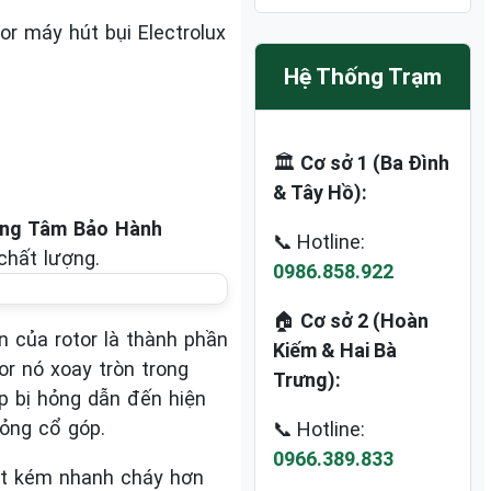
r máy hút bụi Electrolux
Hệ Thống Trạm
🏛️
Cơ sở 1 (Ba Đình
& Tây Hồ):
ung Tâm Bảo Hành
📞 Hotline:
chất lượng.
0986.858.922
🏠
Cơ sở 2 (Hoàn
n của rotor là thành phần
Kiếm & Hai Bà
r nó xoay tròn trong
Trưng):
óp bị hỏng dẫn đến hiện
hỏng cổ góp.
📞 Hotline:
0966.389.833
hút kém nhanh cháy hơn