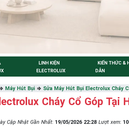
A
LINH KIỆN
KIẾN THỨC &
UX
ELECTROLUX
DẪN
NH
⇒
Máy Hút Bụi
⇒
Sửa Máy Hút Bụi Electrolux Cháy C
lectrolux Cháy Cổ Góp Tại 
Thiểu
ày Cập Nhật Gần Nhất
:
19/05/2026 22:28
Lượt xem
:
10