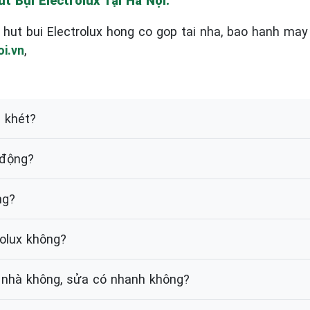
 Bụi Electrolux Tại Hà Nội.
hut bui Electrolux hong co gop tai nha, bao hanh may 
i.vn
,
i khét?
 động?
ng?
rolux không?
i nhà không, sửa có nhanh không?