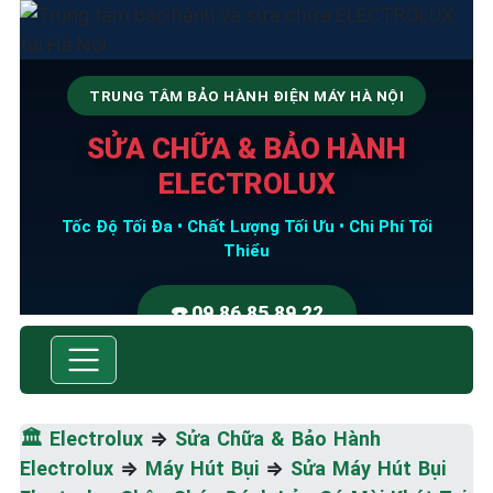
TRUNG TÂM BẢO HÀNH ĐIỆN MÁY HÀ NỘI
SỬA CHỮA & BẢO HÀNH
ELECTROLUX
Tốc Độ Tối Đa • Chất Lượng Tối Ưu • Chi Phí Tối
Thiểu
☎️ 09.86.85.89.22
🏛️
Electrolux
⇒
Sửa Chữa & Bảo Hành
Electrolux
⇒
Máy Hút Bụi
⇒
Sửa Máy Hút Bụi