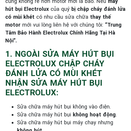
cũng không rẻ hơn motor mới là bao. Nếu
máy
hút bụi Electrolux
của quý
bị chập cháy đánh lửa
có mùi khét
có nhu cầu sửa chữa
thay thế
motor
mới vui lòng liên hệ với chúng tôi:
“Trung
Tâm Bảo Hành Electrolux Chính Hãng Tại Hà
Nội”.
1. NGOÀI SỬA MÁY HÚT BỤI
ELECTROLUX CHẬP CHÁY
ĐÁNH LỬA CÓ MÙI KHÉT
NHẬN SỬA MÁY HÚT BỤI
ELECTROLUX:
Sửa chữa máy hút bụi không vào điện.
Sửa chữa máy hút bụi
không hoạt động
.
Sửa chữa máy hút bụi máy chạy nhưng
không hút
.