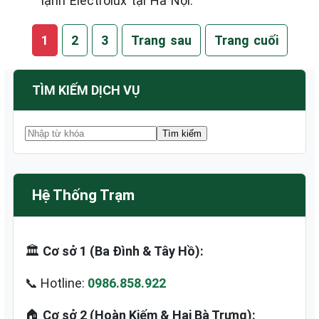
lạnh Electrolux tại Hà Nội.
1
2
3
Trang sau
Trang cuối
TÌM KIẾM DỊCH VỤ
Hệ Thống Trạm
🏛️
Cơ sở 1 (Ba Đình & Tây Hồ):
📞 Hotline:
0986.858.922
🏠
Cơ sở 2 (Hoàn Kiếm & Hai Bà Trưng):