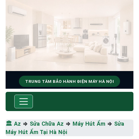
TRUNG TÂM BẢO HÀNH ĐIỆN MÁY HÀ NỘI
SỬA CHỮA & BẢO HÀNH MÁY
HÚT ẨM
Tốc Độ Tối Đa • Chất Lượng Tối Ưu • Chi Phí Tối
🏛️
Az
⇒
Sửa Chữa Az
⇒
Máy Hút Ẩm
⇒
Sửa
Thiểu
Máy Hút Ẩm Tại Hà Nội