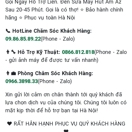
Gọi Ngay Hỗ Trợ Liền. Đến Sửa Máy Hút Ẩm Az
Sau 20-45 Phút. Gọi là có thợ! ⭐ Bảo hành chính
hãng ⭐ Phục vụ toàn Hà Nội
📞 HotLine Chăm Sóc Khách Hàng:
09.86.85.89.22
(Phone - Zalo)
👨‍🔧 Hỗ Trợ Kỹ Thuật:
0866.812.818
(Phone - Zalo
- gửi ảnh máy để được tư vấn nhanh)
👨‍💼 Phòng Chăm Sóc Khách Hàng:
0966.3898.33
(Phone - Zalo)
Xin gửi lời cảm ơn chân thành tới quý khách đã
lựa chọn dịch vụ của chúng tôi. Chúng tôi luôn có
mặt kịp thời để hỗ trợ bạn tại Hà Nội!
❤️ RẤT HÂN HẠNH PHỤC VỤ QUÝ KHÁCH HÀNG
❤️