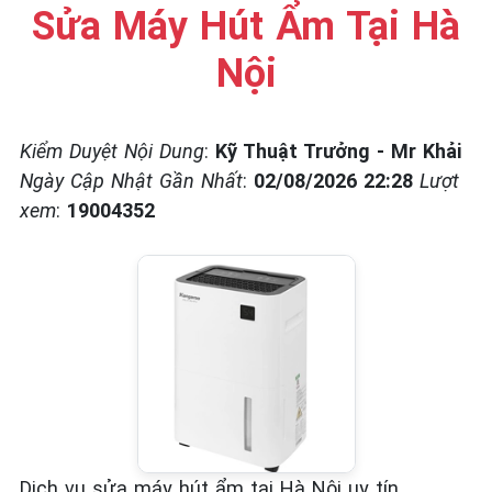
☎️ 09.86.85.89.22
Sửa Máy Hút Ẩm Tại Hà
Nội
Kiểm Duyệt Nội Dung
:
Kỹ Thuật Trưởng - Mr Khải
Ngày Cập Nhật Gần Nhất
:
02/08/2026 22:28
Lượt
xem
:
19004352
Dịch vụ sửa máy hút ẩm tại Hà Nội uy tín,