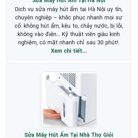
Sửa Máy Hút Ẩm Tại Hà Nội
Dịch vụ sửa máy hút ẩm tại Hà Nội uy tín,
chuyên nghiệp – khắc phục nhanh mọi sự
cố: không hút ẩm, kêu to, chảy nước, bị lỗi,
không vào điện… Kỹ thuật viên giàu kinh
nghiệm, có mặt nhanh chỉ sau 30 phút!.
Xem chi tiết...
Sửa Máy Hút Ẩm Tại Nhà Thợ Giỏi