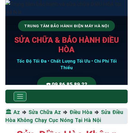
TRUNG TÂM BẢO HÀNH ĐIỆN MÁY HÀ NỘI
SỬA CHỮA & BẢO HÀNH ĐIỀU
HÒA
Tốc Độ Tối Đa • Chất Lượng Tối Ưu • Chi Phí Tối
Thiểu
☎️ 09.86.85.89.22
🏛️
Az
⇒
Sửa Chữa Az
⇒
Điều Hòa
⇒
Sửa Điều
Hòa Không Chạy Cục Nóng Tại Hà Nội