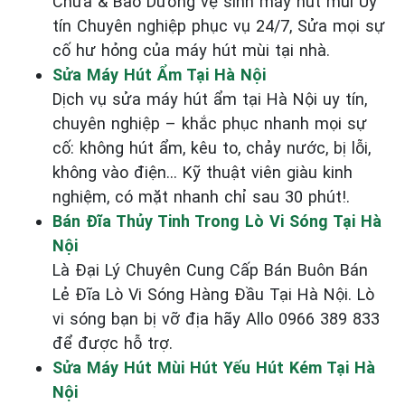
Chữa & Bảo Dưỡng vệ sinh máy hút mùi Uy
tín Chuyên nghiệp phục vụ 24/7, Sửa mọi sự
cố hư hỏng của máy hút mùi tại nhà.
Sửa Máy Hút Ẩm Tại Hà Nội
Dịch vụ sửa máy hút ẩm tại Hà Nội uy tín,
chuyên nghiệp – khắc phục nhanh mọi sự
cố: không hút ẩm, kêu to, chảy nước, bị lỗi,
không vào điện… Kỹ thuật viên giàu kinh
nghiệm, có mặt nhanh chỉ sau 30 phút!.
Bán Đĩa Thủy Tinh Trong Lò Vi Sóng Tại Hà
Nội
Là Đại Lý Chuyên Cung Cấp Bán Buôn Bán
Lẻ Đĩa Lò Vi Sóng Hàng Đầu Tại Hà Nội. Lò
vi sóng bạn bị vỡ địa hãy Allo 0966 389 833
để được hỗ trợ.
Sửa Máy Hút Mùi Hút Yếu Hút Kém Tại Hà
Nội