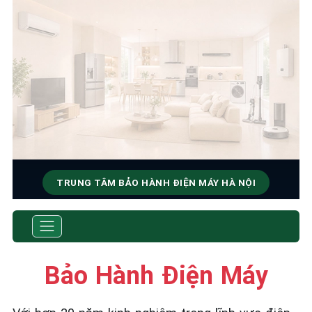
TRUNG TÂM BẢO HÀNH ĐIỆN MÁY HÀ NỘI
SỬA CHỮA & BẢO HÀNH
Tốc Độ Tối Đa • Chất Lượng Tối Ưu • Chi Phí Tối
Thiểu
Bảo Hành Điện Máy
☎️ 09.86.85.89.22