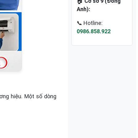
🏠
Cơ sở 9 (Đông
Anh):
📞 Hotline:
0986.858.922
ơng hiệu. Một số dòng