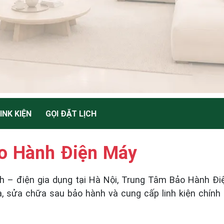
INK KIỆN
GỌI ĐẶT LỊCH
o Hành Điện Máy
nh – điện gia dụng tại Hà Nội, Trung Tâm Bảo Hành Đi
à, sửa chữa sau bảo hành và cung cấp linh kiện chín