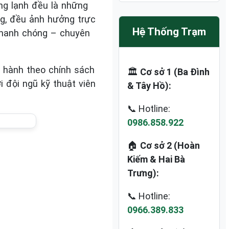
óng lạnh đều là những
ọng, đều ảnh hưởng trực
Hệ Thống Trạm
 nhanh chóng – chuyên
o hành theo chính sách
🏛️
Cơ sở 1 (Ba Đình
 đội ngũ kỹ thuật viên
& Tây Hồ):
📞 Hotline:
0986.858.922
🏠
Cơ sở 2 (Hoàn
Kiếm & Hai Bà
Trưng):
📞 Hotline:
0966.389.833