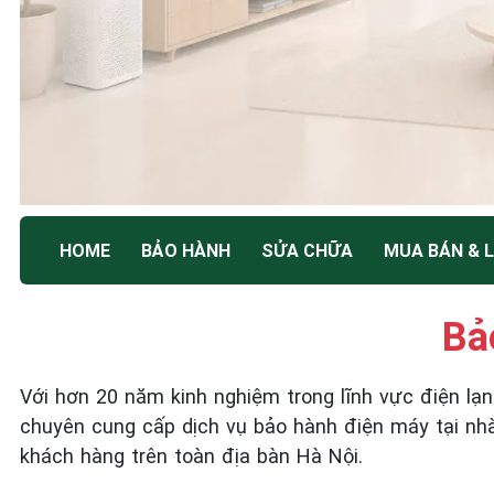
TRUNG TÂM BẢO HÀNH ĐIỆN MÁY HÀ NỘI
HOME
BẢO HÀNH
SỬA CHỮA
MUA BÁN & L
SỬA CHỮA & BẢO
HÀNH
Bả
Tốc Độ Tối Đa • Chất Lượng Tối Ưu • Chi Phí Tối
Với hơn 20 năm kinh nghiệm trong lĩnh vực điện lạ
Thiểu
chuyên cung cấp dịch vụ bảo hành điện máy tại nh
khách hàng trên toàn địa bàn Hà Nội.
☎️ 09.86.85.89.22