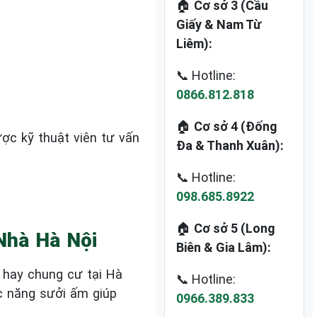
🏠
Cơ sở 3 (Cầu
Giấy & Nam Từ
Liêm):
📞 Hotline:
0866.812.818
🏠
Cơ sở 4 (Đống
ược kỹ thuật viên tư vấn
Đa & Thanh Xuân):
📞 Hotline:
098.685.8922
🏠
Cơ sở 5 (Long
Nhà Hà Nội
Biên & Gia Lâm):
g hay chung cư tại Hà
📞 Hotline:
c năng sưởi ấm giúp
0966.389.833