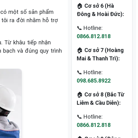
🏠
Cơ sở 6 (Hà
ẫn có một số sản phẩm
Đông & Hoài Đức):
 tôi ra đời nhằm hỗ trợ
📞 Hotline:
0866.812.818
u. Từ khâu tiếp nhận
🏠
Cơ sở 7 (Hoàng
h bạch và đúng quy trình
Mai & Thanh Trì):
📞 Hotline:
098.685.8922
🏠
Cơ sở 8 (Bắc Từ
Liêm & Cầu Diễn):
📞 Hotline:
0866.812.818