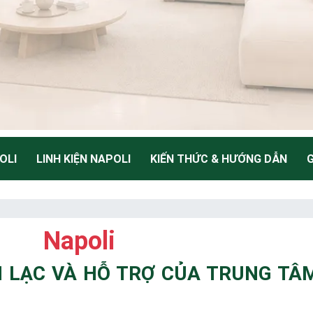
OLI
LINH KIỆN NAPOLI
KIẾN THỨC & HƯỚNG DẪN
G
NH
Napoli
Thiểu
ÊN LẠC VÀ HỖ TRỢ CỦA TRUNG TÂ