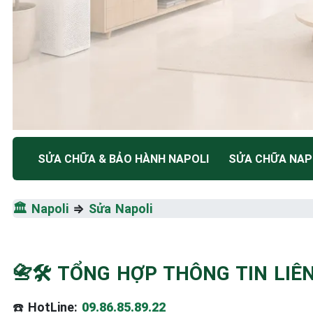
TRUNG TÂM BẢO HÀNH ĐIỆN MÁY HÀ NỘI
SỬA CHỮA & BẢO HÀNH NAPOLI
SỬA CHỮA NAP
SỬA CHỮA & BẢO HÀ
🏛️
Napoli
⇒
Sửa Napoli
NAPOLI
Tốc Độ Tối Đa • Chất Lượng Tối Ưu • Chi Phí Tối 
📇🛠️ TỔNG HỢP THÔNG TIN LI
☎️ 09.86.85.89.22
☎️
HotLine:
09.86.85.89.22