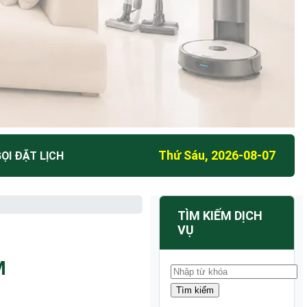
Thứ Sáu, 2026-08-07
ỌI ĐẶT LỊCH
TÌM KIẾM DỊCH
VỤ
M