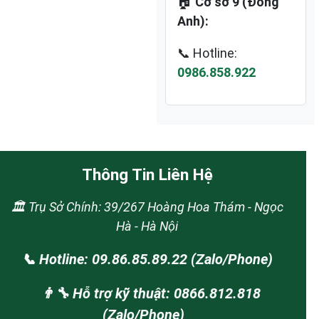
🏠
Cơ sở 9 (Đông
Anh):
📞 Hotline:
0986.858.922
Thông Tin Liên Hệ
🏛️ Trụ Sở Chính: 39/267 Hoàng Hoa Thám - Ngọc
Hà - Hà Nội
📞 Hotline: 09.86.85.89.22 (Zalo/Phone)
👨‍🔧 Hỗ trợ kỹ thuật: 0866.812.818
(Zalo/Phone)