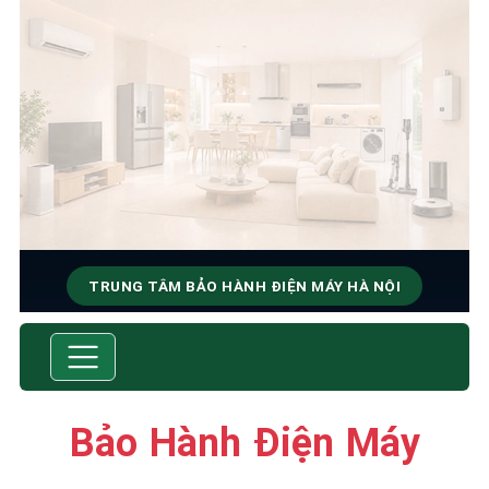
TRUNG TÂM BẢO HÀNH ĐIỆN MÁY HÀ NỘI
SỬA CHỮA & BẢO HÀNH
Tốc Độ Tối Đa • Chất Lượng Tối Ưu • Chi Phí Tối
Thiểu
Bảo Hành Điện Máy
☎️ 09.86.85.89.22