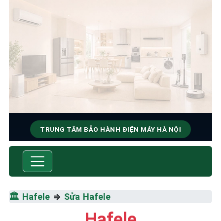
TRUNG TÂM BẢO HÀNH ĐIỆN MÁY HÀ NỘI
SỬA CHỮA & BẢO HÀNH
HAFELE
Tốc Độ Tối Đa • Chất Lượng Tối Ưu • Chi Phí Tối
🏛️
Hafele
⇒
Sửa Hafele
Thiểu
Hafele