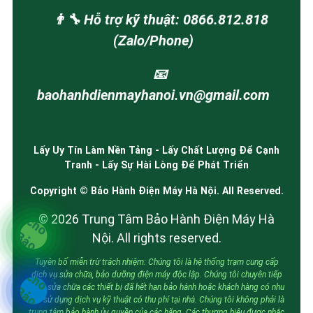
👨‍🔧 Hỗ trợ kỹ thuật: 0866.812.818
(Zalo/Phone)
📧
baohanhdienmayhanoi.vn@gmail.com
Lấy Uy Tín Làm Nền Tảng - Lấy Chất Lượng Để Cạnh
Tranh - Lấy Sự Hài Lòng Để Phát Triển
Copyright © Bảo Hành Điện Máy Hà Nội. All Reserved.
© 2026 Trung Tâm Bảo Hành Điện Máy Hà
Nội. All rights reserved.
Tuyên bố miễn trừ trách nhiệm: Chúng tôi là hệ thống trạm cung cấp
dịch vụ sửa chữa, bảo dưỡng điện máy độc lập. Chúng tôi chuyên tiếp
nhận sửa chữa các thiết bị đã hết hạn bảo hành hoặc khách hàng có nhu
cầu sử dụng dịch vụ kỹ thuật có thu phí tại nhà. Chúng tôi không phải là
trung tâm bảo hành ủy quyền của các hãng. Các thương hiệu được nhắc