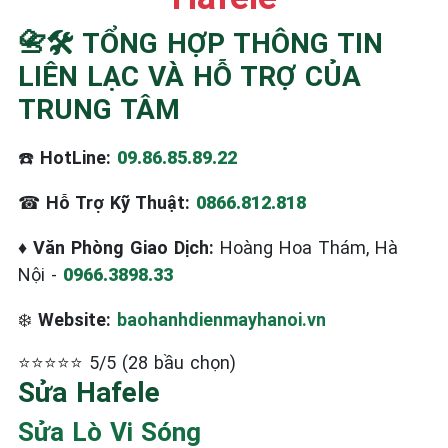
☎️ 09.86.85.89.22
📇🛠️ TỔNG HỢP THÔNG TIN
LIÊN LẠC VÀ HỖ TRỢ CỦA
TRUNG TÂM
☎️
HotLine:
09.86.85.89.22
☎
Hỗ Trợ Kỹ Thuật:
0866.812.818
♦
Văn Phòng Giao Dịch:
Hoàng Hoa Thám, Hà
Nội -
0966.3898.33
❄️
Website:
baohanhdienmayhanoi.vn
⭐⭐⭐⭐⭐ 5/5 (28 bầu chọn)
Sửa Hafele
Sửa Lò Vi Sóng