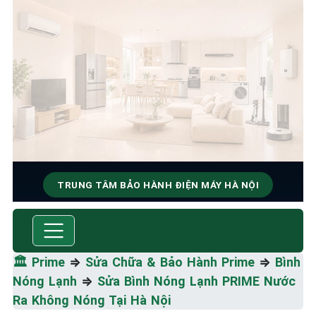
TRUNG TÂM BẢO HÀNH ĐIỆN MÁY HÀ NỘI
SỬA CHỮA & BẢO HÀNH
PRIME
🏛️
Prime
⇒
Sửa Chữa & Bảo Hành Prime
⇒
Bình
Tốc Độ Tối Đa • Chất Lượng Tối Ưu • Chi Phí Tối
Nóng Lạnh
⇒
Sửa Bình Nóng Lạnh PRIME Nước
Thiểu
Ra Không Nóng Tại Hà Nội