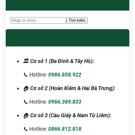
TÌM KIẾM DỊCH VỤ
Tìm kiếm
Hệ Thống Trạm
🏛️
Cơ sở 1 (Ba Đình & Tây Hồ):
📞 Hotline:
0986.858.922
🏠
Cơ sở 2 (Hoàn Kiếm & Hai Bà Trưng):
📞 Hotline:
0966.389.833
🏠
Cơ sở 3 (Cầu Giấy & Nam Từ Liêm):
📞 Hotline:
0866.812.818