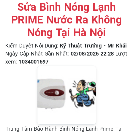
☎️ 09.86.85.89.22
Sửa Bình Nóng Lạnh
PRIME Nước Ra Không
Nóng Tại Hà Nội
Kiểm Duyệt Nội Dung
:
Kỹ Thuật Trưởng - Mr Khải
Ngày Cập Nhật Gần Nhất
:
02/08/2026 22:28
Lượt
xem
:
1034001697
Trung Tâm Bảo Hành Bình Nóng Lạnh Prime Tại