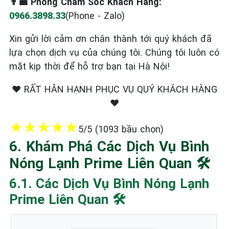
👨‍💼 Phòng Chăm Sóc Khách Hàng:
0966.3898.33
(Phone - Zalo)
Xin gửi lời cảm ơn chân thành tới quý khách đã
lựa chọn dịch vụ của chúng tôi. Chúng tôi luôn có
mặt kịp thời để hỗ trợ bạn tại Hà Nội!
❤️ RẤT HÂN HẠNH PHỤC VỤ QUÝ KHÁCH HÀNG
❤️
★
★
★
★
★
5/5 (1093 bầu chọn)
6. Khám Phá Các Dịch Vụ Bình
Nóng Lạnh Prime Liên Quan 🛠️
6.1. Các Dịch Vụ Bình Nóng Lạnh
Prime Liên Quan 🛠️