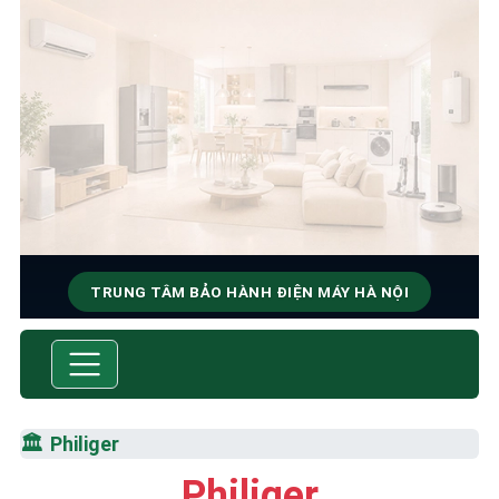
TRUNG TÂM BẢO HÀNH ĐIỆN MÁY HÀ NỘI
SỬA CHỮA & BẢO HÀNH
PHILIGER
Tốc Độ Tối Đa • Chất Lượng Tối Ưu • Chi Phí Tối
🏛️
Philiger
Thiểu
Philiger