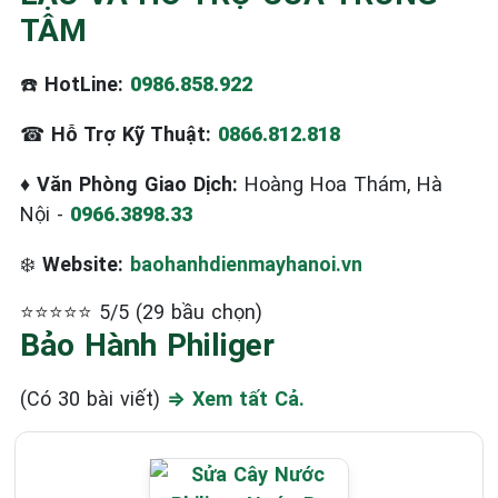
TÂM
☎️
HotLine:
0986.858.922
☎
Hỗ Trợ Kỹ Thuật:
0866.812.818
♦
Văn Phòng Giao Dịch:
Hoàng Hoa Thám, Hà
Nội -
0966.3898.33
❄️
Website:
baohanhdienmayhanoi.vn
⭐⭐⭐⭐⭐ 5/5 (29 bầu chọn)
Bảo Hành Philiger
(Có 30 bài viết)
⇒ Xem tất Cả.