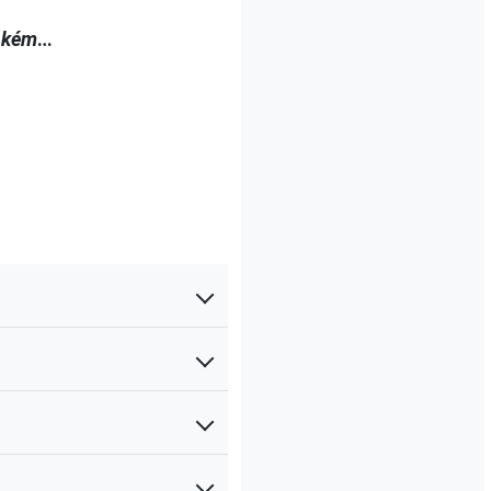
t kém
…