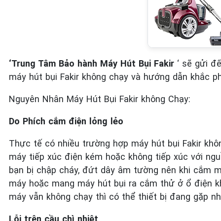
‘Trung Tâm Bảo hành Máy Hút Bụi Fakir
‘ sẽ gửi đ
máy hút bụi Fakir không chạy và hướng dẫn khắc ph
Nguyên Nhân Máy Hút Bụi Fakir không Chạy:
Do Phích cắm điện lỏng lẻo
Thực tế có nhiều trường hợp máy hút bụi Fakir kh
máy tiếp xúc điện kém hoặc không tiếp xúc với ng
bạn bị chập cháy, đứt dây âm tường nên khi cắm má
máy hoặc mang máy hút bụi ra cắm thử ở ổ điện kh
máy vẫn không chạy thì có thể thiết bị đang gặp n
Lỗi trên cầu chì nhiệt