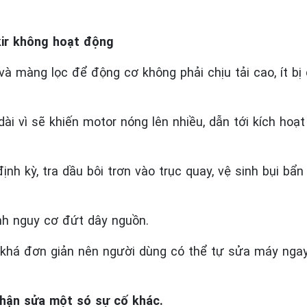
kir không hoạt động
à màng lọc để động cơ không phải chịu tải cao, ít bị q
ài vì sẽ khiến motor nóng lên nhiều, dẫn tới kích hoạt
nh kỳ, tra dầu bôi trơn vào trục quay, vệ sinh bụi bẩ
nh nguy cơ đứt dây nguồn.
 khá đơn giản nên người dùng có thể tự sửa máy ngay 
Nhận sửa một só sự cố khác.