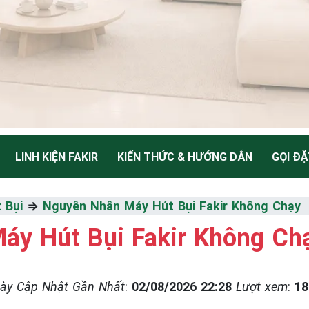
LINH KIỆN FAKIR
KIẾN THỨC & HƯỚNG DẪN
GỌI ĐẶ
NH
 Bụi
⇒
Nguyên Nhân Máy Hút Bụi Fakir Không Chạy
áy Hút Bụi Fakir Không Ch
Thiểu
ày Cập Nhật Gần Nhất
:
02/08/2026 22:28
Lượt xem
:
18