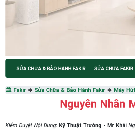
TRUNG TÂM BẢO HÀNH ĐIỆN MÁY HÀ NỘI
SỬA CHỮA & BẢO HÀNH FAKIR
SỬA CHỮA FAKIR
SỬA CHỮA & BẢO HÀ
🏛️
Fakir
⇒
Sửa Chữa & Bảo Hành Fakir
⇒
Máy Hút
FAKIR
Nguyên Nhân M
Tốc Độ Tối Đa • Chất Lượng Tối Ưu • Chi Phí Tối 
Kiểm Duyệt Nội Dung
:
Kỹ Thuật Trưởng - Mr Khải
Ng
☎️ 09.86.85.89.22