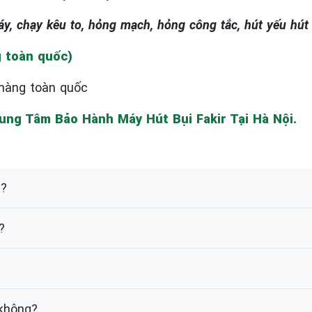
áy, chạy kêu to, hỏng mạch, hỏng công tắc, hút yếu hú
g toàn quốc)
i hàng toàn quốc
ung Tâm Bảo Hành Máy Hút Bụi Fakir Tại Hà Nội.
t?
?
 không?