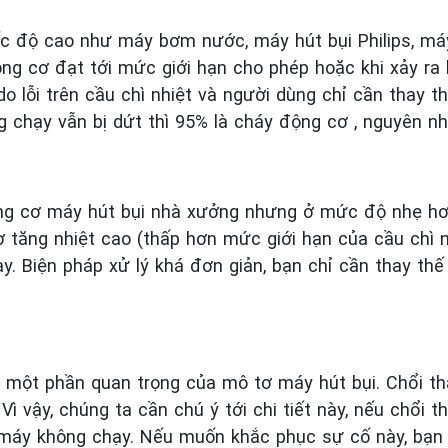
 tốc độ cao như máy bơm nước, máy hút bụi Philips, m
động cơ đạt tới mức giới hạn cho phép hoặc khi xảy r
o lỗi trên cầu chì nhiệt và người dùng chỉ cần thay th
 chạy vẫn bị dứt thì 95% là cháy động cơ , nguyên nh
g cơ máy hút bụi nhà xưởng nhưng ở mức độ nhẹ hơn 
tăng nhiệt cao (thấp hơn mức giới hạn của cầu chì nh
y. Biện pháp xử lý khá đơn giản, bạn chỉ cần thay thế 
tor, một phần quan trọng của mô tơ máy hút bụi. Chổi 
Vì vậy, chúng ta cần chú ý tới chi tiết này, nếu chổi 
n máy không chạy. Nếu muốn khắc phục sự cố này, bạn 