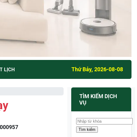
Thứ Bảy, 2026-08-08
T LỊCH
TÌM KIẾM DỊCH
ạy
VỤ
000957