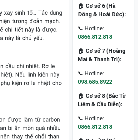
🏠
Cơ sở 6 (Hà
áy xay sinh tố… Tác dụng
Đông & Hoài Đức):
a hiện tượng đoản mạch.
📞 Hotline:
ế chi tiết này là được.
0866.812.818
a này là chủ yếu.
🏠
Cơ sở 7 (Hoàng
Mai & Thanh Trì):
cầu chì nhiệt. Rơ le
📞 Hotline:
iệt). Nếu linh kiện này
098.685.8922
phụ kiện rơ le nhiệt cho
🏠
Cơ sở 8 (Bắc Từ
Liêm & Cầu Diễn):
📞 Hotline:
than được làm từ carbon
0866.812.818
than bị ăn mòn quá nhiều
nên thay thế chổi than