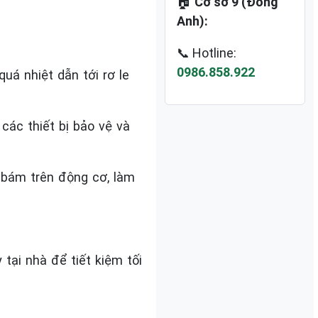
🏠
Cơ sở 9 (Đông
Anh):
📞 Hotline:
0986.858.922
uá nhiệt dẫn tới rơ le
 các thiết bị bảo vệ và
n bám trên động cơ, làm
tại nhà để tiết kiệm tối