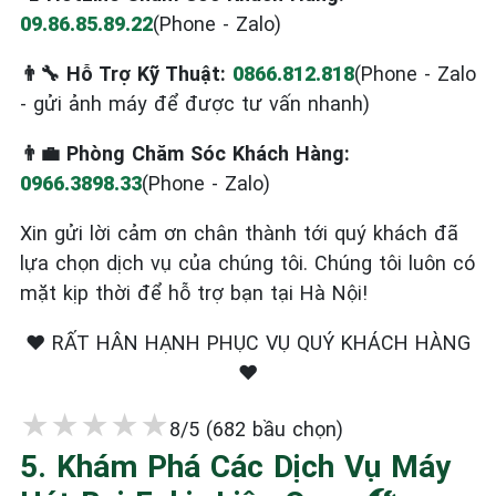
09.86.85.89.22
(Phone - Zalo)
👨‍🔧 Hỗ Trợ Kỹ Thuật:
0866.812.818
(Phone - Zalo
- gửi ảnh máy để được tư vấn nhanh)
👨‍💼 Phòng Chăm Sóc Khách Hàng:
0966.3898.33
(Phone - Zalo)
Xin gửi lời cảm ơn chân thành tới quý khách đã
lựa chọn dịch vụ của chúng tôi. Chúng tôi luôn có
mặt kịp thời để hỗ trợ bạn tại Hà Nội!
❤️ RẤT HÂN HẠNH PHỤC VỤ QUÝ KHÁCH HÀNG
❤️
★
★
★
★
★
8/5 (682 bầu chọn)
5. Khám Phá Các Dịch Vụ Máy