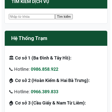
TÌM KIẾM DỊCH VỤ
Hệ Thống Trạm
🏛️
Cơ sở 1 (Ba Đình & Tây Hồ):
📞 Hotline:
0986.858.922
🏠
Cơ sở 2 (Hoàn Kiếm & Hai Bà Trưng):
📞 Hotline:
0966.389.833
🏠
Cơ sở 3 (Cầu Giấy & Nam Từ Liêm):