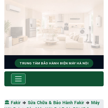
TRUNG TÂM BẢO HÀNH ĐIỆN MÁY HÀ NỘI
SỬA CHỮA & BẢO HÀNH FAKIR
Tốc Độ Tối Đa • Chất Lượng Tối Ưu • Chi Phí Tối
Thiểu
🏛️
Fakir
⇒
Sửa Chữa & Bảo Hành Fakir
⇒
Máy
☎️ 09.86.85.89.22