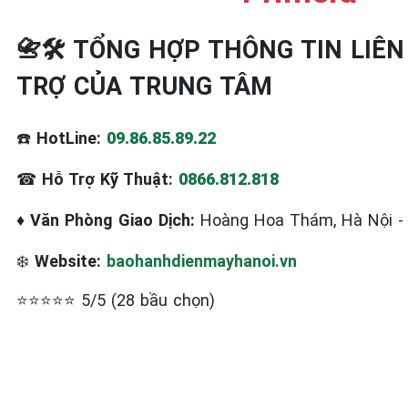
📇🛠️ TỔNG HỢP THÔNG TIN LIÊN
TRỢ CỦA TRUNG TÂM
☎️
HotLine:
09.86.85.89.22
☎
Hỗ Trợ Kỹ Thuật:
0866.812.818
♦
Văn Phòng Giao Dịch:
Hoàng Hoa Thám, Hà Nội 
❄️
Website:
baohanhdienmayhanoi.vn
⭐⭐⭐⭐⭐ 5/5 (28 bầu chọn)