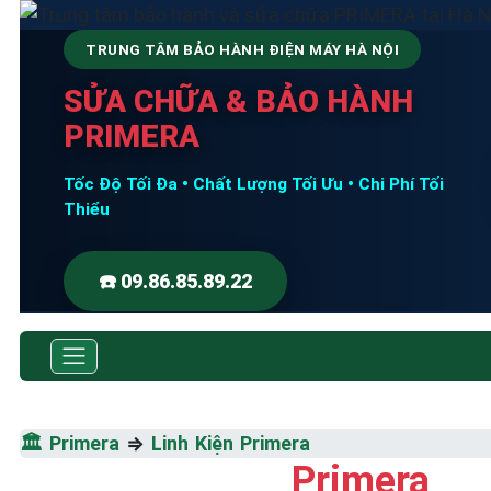
TRUNG TÂM BẢO HÀNH ĐIỆN MÁY HÀ NỘI
SỬA CHỮA & BẢO HÀNH
PRIMERA
Tốc Độ Tối Đa • Chất Lượng Tối Ưu • Chi Phí Tối
Thiểu
☎️ 09.86.85.89.22
🏛️
Primera
⇒
Linh Kiện Primera
Primera