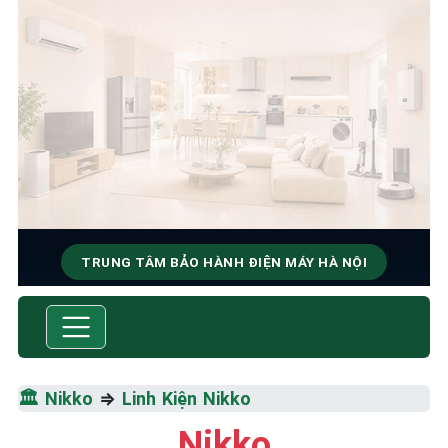
TRUNG TÂM BẢO HÀNH ĐIỆN MÁY HÀ NỘI
SỬA CHỮA & BẢO HÀNH NIKKO
Tốc Độ Tối Đa • Chất Lượng Tối Ưu • Chi Phí Tối
Thiểu
🏛️
Nikko
⇒
Linh Kiện Nikko
☎️ 09.86.85.89.22
Nikko