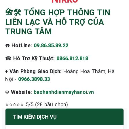
📇🛠️ TỔNG HỢP THÔNG TIN
LIÊN LẠC VÀ HỖ TRỢ CỦA
TRUNG TÂM
☎️
HotLine:
09.86.85.89.22
☎
Hỗ Trợ Kỹ Thuật:
0866.812.818
♦
Văn Phòng Giao Dịch:
Hoàng Hoa Thám, Hà
Nội -
0966.3898.33
❄️
Website:
baohanhdienmayhanoi.vn
⭐⭐⭐⭐⭐ 5/5 (28 bầu chọn)
TÌM KIẾM DỊCH VỤ