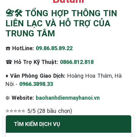
☎️ 09.86.85.89.22
📇🛠️ TỔNG HỢP THÔNG TIN
LIÊN LẠC VÀ HỖ TRỢ CỦA
TRUNG TÂM
☎️
HotLine:
09.86.85.89.22
☎
Hỗ Trợ Kỹ Thuật:
0866.812.818
♦
Văn Phòng Giao Dịch:
Hoàng Hoa Thám, Hà
Nội -
0966.3898.33
❄️
Website:
baohanhdienmayhanoi.vn
⭐⭐⭐⭐⭐ 5/5 (28 bầu chọn)
TÌM KIẾM DỊCH VỤ