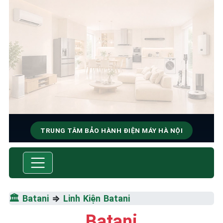
TRUNG TÂM BẢO HÀNH ĐIỆN MÁY HÀ NỘI
SỬA CHỮA & BẢO HÀNH
BATANI
Tốc Độ Tối Đa • Chất Lượng Tối Ưu • Chi Phí Tối
🏛️
Batani
⇒
Linh Kiện Batani
Thiểu
Batani