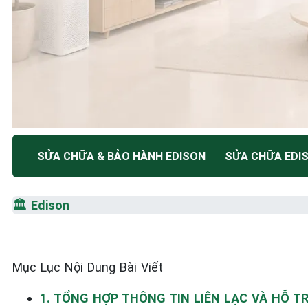
TRUNG TÂM BẢO HÀNH ĐIỆN MÁY HÀ NỘI
SỬA CHỮA & BẢO HÀNH EDISON
SỬA CHỮA EDI
SỬA CHỮA & BẢO HÀ
🏛️
Edison
EDISON
Tốc Độ Tối Đa • Chất Lượng Tối Ưu • Chi Phí Tối 
Mục Lục Nội Dung Bài Viết
☎️ 09.86.85.89.22
1. TỔNG HỢP THÔNG TIN LIÊN LẠC VÀ HỖ 