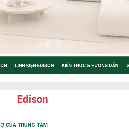
SON
LINH KIỆN EDISON
KIẾN THỨC & HƯỚNG DẪN
G
NH
Edison
Thiểu
TRỢ CỦA TRUNG TÂM