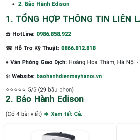
2. Bảo Hành Edison
1. TỔNG HỢP THÔNG TIN LIÊN 
☎️
HotLine:
0986.858.922
☎
Hỗ Trợ Kỹ Thuật:
0866.812.818
♦
Văn Phòng Giao Dịch:
Hoàng Hoa Thám, Hà Nội 
❄️
Website:
baohanhdienmayhanoi.vn
⭐⭐⭐⭐⭐ 5/5 (29 bầu chọn)
2. Bảo Hành Edison
(Có 4 bài viết)
⇒ Xem tất Cả.