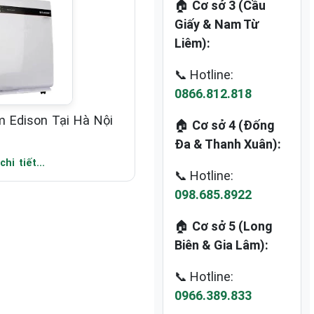
🏠
Cơ sở 3 (Cầu
Giấy & Nam Từ
Liêm):
📞 Hotline:
0866.812.818
 Edison Tại Hà Nội
🏠
Cơ sở 4 (Đống
Đa & Thanh Xuân):
hi tiết...
📞 Hotline:
098.685.8922
🏠
Cơ sở 5 (Long
Biên & Gia Lâm):
📞 Hotline:
0966.389.833