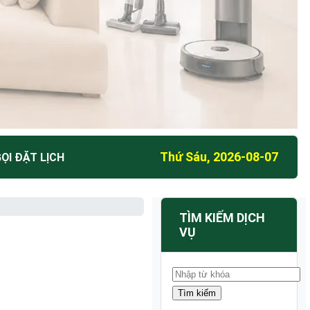
Thứ Sáu, 2026-08-07
ỌI ĐẶT LỊCH
TÌM KIẾM DỊCH
VỤ