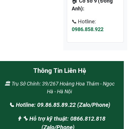
🏠
Cơ sở 9 (Đông
Anh):
📞 Hotline:
0986.858.922
Thông Tin Liên Hệ
🏛️ Trụ Sở Chính: 39/267 Hoàng Hoa Thám - Ngọc
Hà - Hà Nội
📞 Hotline: 09.86.85.89.22 (Zalo/Phone)
👨‍🔧 Hỗ trợ kỹ thuật: 0866.812.818
(Zalo/Phone)