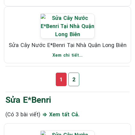
Sửa Cây Nước E*Benri Tại Nhà Quận Long Biên
Xem chi tiết...
1
2
Sửa E*benri
(Có 3 bài viết)
⇒ Xem tất Cả.