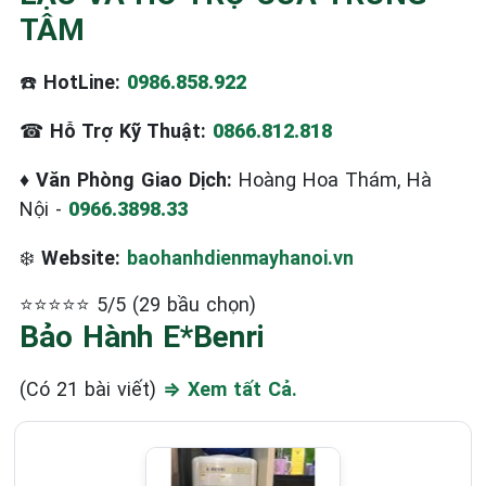
TÂM
☎️
HotLine:
0986.858.922
☎
Hỗ Trợ Kỹ Thuật:
0866.812.818
♦
Văn Phòng Giao Dịch:
Hoàng Hoa Thám, Hà
Nội -
0966.3898.33
❄️
Website:
baohanhdienmayhanoi.vn
⭐⭐⭐⭐⭐ 5/5 (29 bầu chọn)
Bảo Hành E*benri
(Có 21 bài viết)
⇒ Xem tất Cả.