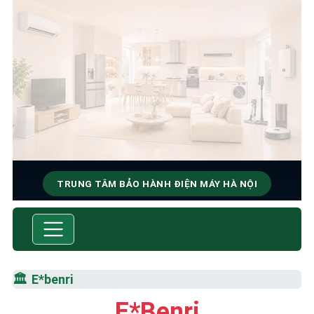
TRUNG TÂM BẢO HÀNH ĐIỆN MÁY HÀ NỘI
SỬA CHỮA & BẢO HÀNH
E*BENRI
Tốc Độ Tối Đa • Chất Lượng Tối Ưu • Chi Phí Tối
🏛️
E*benri
Thiểu
E*benri