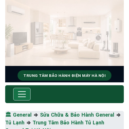
TRUNG TÂM BẢO HÀNH ĐIỆN MÁY HÀ NỘI
SỬA CHỮA & BẢO HÀNH
GENERAL
Tốc Độ Tối Đa • Chất Lượng Tối Ưu • Chi Phí Tối
🏛️
General
⇒
Sửa Chữa & Bảo Hành General
⇒
Thiểu
Tủ Lạnh
⇒
Trung Tâm Bảo Hành Tủ Lạnh