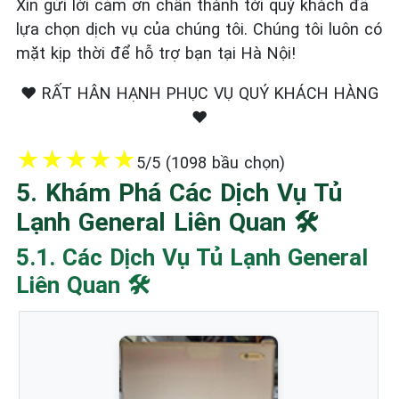
Xin gửi lời cảm ơn chân thành tới quý khách đã
lựa chọn dịch vụ của chúng tôi. Chúng tôi luôn có
mặt kịp thời để hỗ trợ bạn tại Hà Nội!
❤️ RẤT HÂN HẠNH PHỤC VỤ QUÝ KHÁCH HÀNG
❤️
★
★
★
★
★
5/5 (1098 bầu chọn)
5. Khám Phá Các Dịch Vụ Tủ
Lạnh General Liên Quan 🛠️
5.1. Các Dịch Vụ Tủ Lạnh General
Liên Quan 🛠️