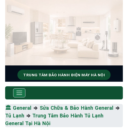
TRUNG TÂM BẢO HÀNH ĐIỆN MÁY HÀ NỘI
SỬA CHỮA & BẢO HÀNH
GENERAL
🏛️
General
⇒
Sửa Chữa & Bảo Hành General
⇒
Tốc Độ Tối Đa • Chất Lượng Tối Ưu • Chi Phí Tối
Tủ Lạnh
⇒
Trung Tâm Bảo Hành Tủ Lạnh
Thiểu
General Tại Hà Nội