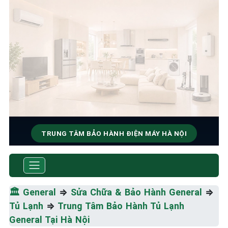
TRUNG TÂM BẢO HÀNH ĐIỆN MÁY HÀ NỘI
SỬA CHỮA & BẢO HÀNH
GENERAL
🏛️
General
⇒
Sửa Chữa & Bảo Hành General
⇒
Tốc Độ Tối Đa • Chất Lượng Tối Ưu • Chi Phí Tối
Tủ Lạnh
⇒
Trung Tâm Bảo Hành Tủ Lạnh
Thiểu
General Tại Hà Nội