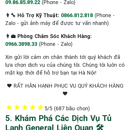
09.86.85.89.22
(Phone - Zalo)
👨‍🔧 Hỗ Trợ Kỹ Thuật:
0866.812.818
(Phone -
Zalo - gửi ảnh máy để được tư vấn nhanh)
👨‍💼 Phòng Chăm Sóc Khách Hàng:
0966.3898.33
(Phone - Zalo)
Xin gửi lời cảm ơn chân thành tới quý khách đã
lựa chọn dịch vụ của chúng tôi. Chúng tôi luôn có
mặt kịp thời để hỗ trợ bạn tại Hà Nội!
❤️ RẤT HÂN HẠNH PHỤC VỤ QUÝ KHÁCH HÀNG
❤️
★
★
★
★
★
5/5 (687 bầu chọn)
5. Khám Phá Các Dịch Vụ Tủ
Lạnh General Liên Quan 🛠️