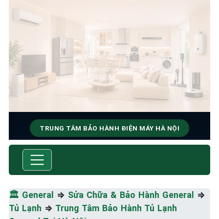
TRUNG TÂM BẢO HÀNH ĐIỆN MÁY HÀ NỘI
SỬA CHỮA & BẢO HÀNH
GENERAL
Tốc Độ Tối Đa • Chất Lượng Tối Ưu • Chi Phí Tối
🏛️
General
⇒
Sửa Chữa & Bảo Hành General
⇒
Thiểu
Tủ Lạnh
⇒
Trung Tâm Bảo Hành Tủ Lạnh