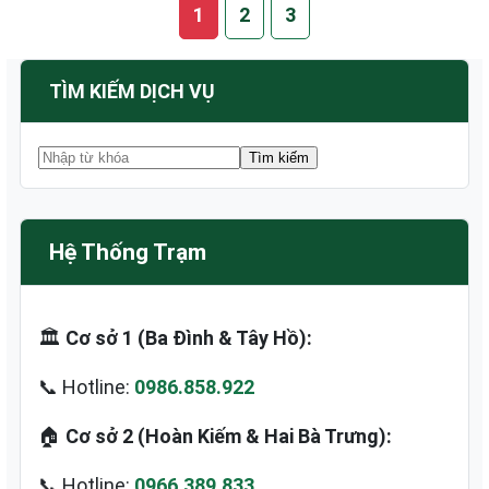
1
2
3
TÌM KIẾM DỊCH VỤ
Hệ Thống Trạm
🏛️
Cơ sở 1 (Ba Đình & Tây Hồ):
📞 Hotline:
0986.858.922
🏠
Cơ sở 2 (Hoàn Kiếm & Hai Bà Trưng):
📞 Hotline:
0966.389.833