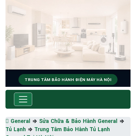
TRUNG TÂM BẢO HÀNH ĐIỆN MÁY HÀ NỘI
SỬA CHỮA & BẢO HÀNH
GENERAL
Tốc Độ Tối Đa • Chất Lượng Tối Ưu • Chi Phí Tối
️
General
⇒
Sửa Chữa & Bảo Hành General
⇒
Thiểu
Tủ Lạnh
⇒
Trung Tâm Bảo Hành Tủ Lạnh