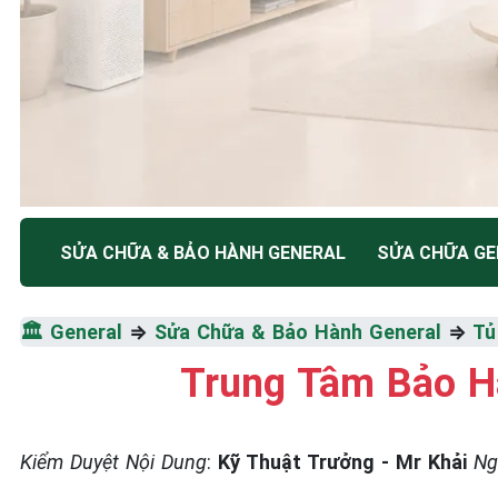
TRUNG TÂM BẢO HÀNH ĐIỆN MÁY HÀ NỘI
SỬA CHỮA & BẢO HÀNH GENERAL
SỬA CHỮA GE
SỬA CHỮA & BẢO HÀ
🏛️
General
⇒
Sửa Chữa & Bảo Hành General
⇒
Tủ
GENERAL
Trung Tâm Bảo Hà
Tốc Độ Tối Đa • Chất Lượng Tối Ưu • Chi Phí Tối 
Kiểm Duyệt Nội Dung
:
Kỹ Thuật Trưởng - Mr Khải
Ng
☎️ 09.86.85.89.22