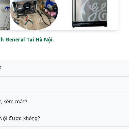
 General Tại Hà Nội.
?
t, kém mát?
à Nội được không?