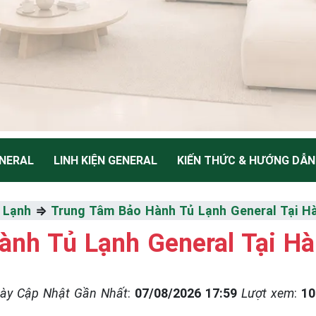
NERAL
LINH KIỆN GENERAL
KIẾN THỨC & HƯỚNG DẪN
NH
 Lạnh
⇒
Trung Tâm Bảo Hành Tủ Lạnh General Tại H
nh Tủ Lạnh General Tại Hà
Thiểu
ày Cập Nhật Gần Nhất
:
07/08/2026 17:59
Lượt xem
:
10