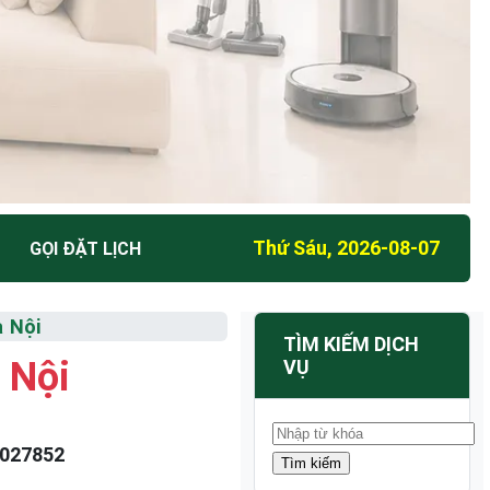
Thứ Sáu, 2026-08-07
GỌI ĐẶT LỊCH
à Nội
TÌM KIẾM DỊCH
 Nội
VỤ
027852