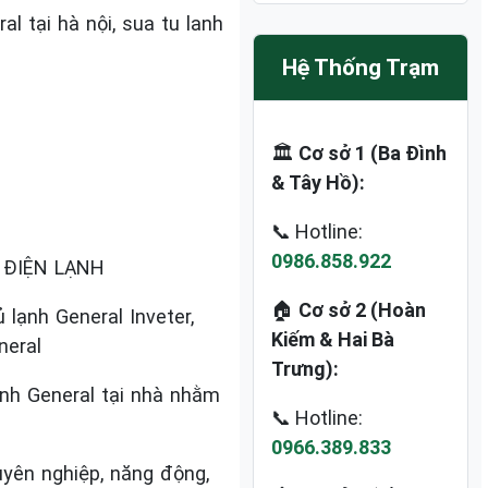
 tại hà nội, sua tu lanh
Hệ Thống Trạm
🏛️
Cơ sở 1 (Ba Đình
& Tây Hồ):
📞 Hotline:
0986.858.922
, ĐIỆN LẠNH
🏠
Cơ sở 2 (Hoàn
lạnh General Inveter,
Kiếm & Hai Bà
neral
Trưng):
ạnh General tại nhà nhằm
📞 Hotline:
0966.389.833
yên nghiệp, năng động,