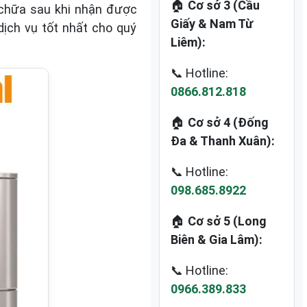
🏠
Cơ sở 3 (Cầu
 chữa sau khi nhận được
Giấy & Nam Từ
ịch vụ tốt nhất cho quý
Liêm):
📞 Hotline:
0866.812.818
🏠
Cơ sở 4 (Đống
Đa & Thanh Xuân):
📞 Hotline:
098.685.8922
🏠
Cơ sở 5 (Long
Biên & Gia Lâm):
📞 Hotline:
0966.389.833