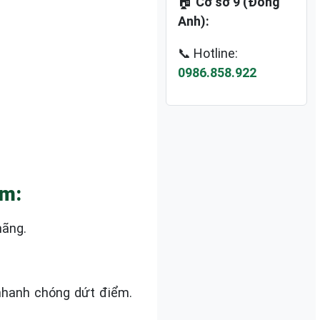
🏠
Cơ sở 9 (Đông
Anh):
📞 Hotline:
0986.858.922
âm:
hãng.
nhanh chóng dứt điểm.