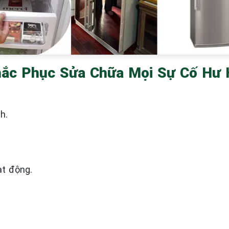
ắc Phục Sửa Chữa Mọi Sự Cố Hư 
h.
t động.