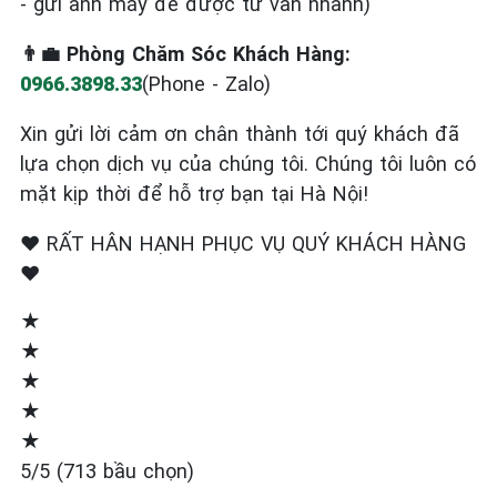
- gửi ảnh máy để được tư vấn nhanh)
👨‍💼 Phòng Chăm Sóc Khách Hàng:
0966.3898.33
(Phone - Zalo)
Xin gửi lời cảm ơn chân thành tới quý khách đã
lựa chọn dịch vụ của chúng tôi. Chúng tôi luôn có
mặt kịp thời để hỗ trợ bạn tại Hà Nội!
❤️ RẤT HÂN HẠNH PHỤC VỤ QUÝ KHÁCH HÀNG
❤️
★
★
★
★
★
5/5 (713 bầu chọn)