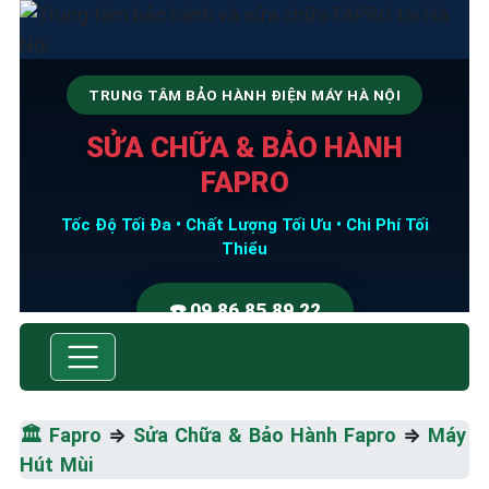
TRUNG TÂM BẢO HÀNH ĐIỆN MÁY HÀ NỘI
SỬA CHỮA & BẢO HÀNH
FAPRO
Tốc Độ Tối Đa • Chất Lượng Tối Ưu • Chi Phí Tối
Thiểu
☎️ 09.86.85.89.22
🏛️
Fapro
⇒
Sửa Chữa & Bảo Hành Fapro
⇒
Máy
Hút Mùi