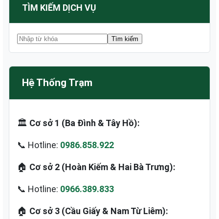
TÌM KIẾM DỊCH VỤ
Hệ Thống Trạm
🏛️
Cơ sở 1 (Ba Đình & Tây Hồ):
📞 Hotline:
0986.858.922
🏠
Cơ sở 2 (Hoàn Kiếm & Hai Bà Trưng):
📞 Hotline:
0966.389.833
🏠
Cơ sở 3 (Cầu Giấy & Nam Từ Liêm):