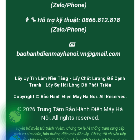
(Zalo/Phone)
👨‍🔧 Hỗ trợ kỹ thuật: 0866.812.818
(Zalo/Phone)
📧
baohanhdienmayhanoi.vn@gmail.com
Lấy Uy Tín Làm Nền Tảng - Lấy Chất Lượng Để Cạnh
Tranh - Lấy Sự Hài Lòng Để Phát Triển
Copyright © Bảo Hành Điện Máy Hà Nội. All Reserved.
© 2026 Trung Tâm Bảo Hành Điện Máy Hà
Nội. All rights reserved.
Tuyên bố miễn trừ trách nhiệm: Chúng tôi là hệ thống trạm cung cấp
dịch vụ sửa chữa, bảo dưỡng điện máy độc lập. Chúng tôi chuyên tiếp
nhận sửa chữa các thiết bị đã hết hạn bảo hành hoặc khách hàng có nhu