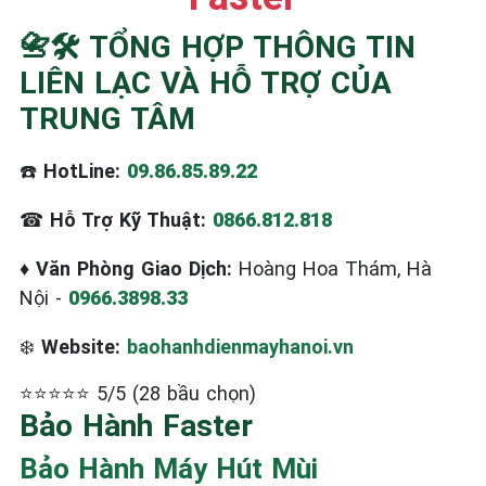
☎️ 09.86.85.89.22
📇🛠️ TỔNG HỢP THÔNG TIN
LIÊN LẠC VÀ HỖ TRỢ CỦA
TRUNG TÂM
☎️
HotLine:
09.86.85.89.22
☎
Hỗ Trợ Kỹ Thuật:
0866.812.818
♦
Văn Phòng Giao Dịch:
Hoàng Hoa Thám, Hà
Nội -
0966.3898.33
❄️
Website:
baohanhdienmayhanoi.vn
⭐⭐⭐⭐⭐ 5/5 (28 bầu chọn)
Bảo Hành Faster
Bảo Hành Máy Hút Mùi