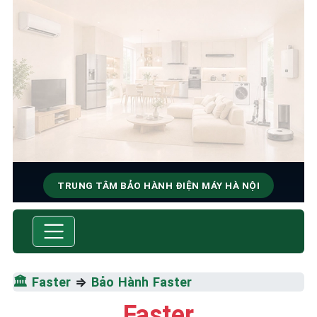
TRUNG TÂM BẢO HÀNH ĐIỆN MÁY HÀ NỘI
SỬA CHỮA & BẢO HÀNH
FASTER
Tốc Độ Tối Đa • Chất Lượng Tối Ưu • Chi Phí Tối
🏛️
Faster
⇒
Bảo Hành Faster
Thiểu
Faster