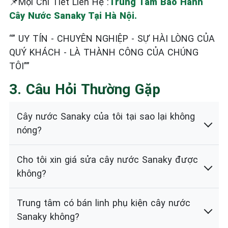
📌Mọi Chi Tiết Liên Hệ :
Trung Tâm Bảo Hành
Cây Nước Sanaky Tại Hà Nội.
“” UY TÍN - CHUYÊN NGHIỆP - SỰ HÀI LÒNG CỦA
QUÝ KHÁCH - LÀ THÀNH CÔNG CỦA CHÚNG
TÔI””
3. Câu Hỏi Thường Gặp
Cây nước Sanaky của tôi tại sao lại không
nóng?
Cho tôi xin giá sửa cây nước Sanaky được
không?
Trung tâm có bán linh phụ kiện cây nước
Sanaky không?