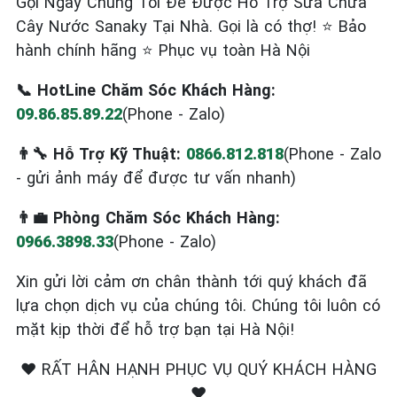
Gọi Ngay Chúng Tôi Để Được Hỗ Trợ Sửa Chữa
Cây Nước Sanaky Tại Nhà. Gọi là có thợ! ⭐ Bảo
hành chính hãng ⭐ Phục vụ toàn Hà Nội
📞 HotLine Chăm Sóc Khách Hàng:
09.86.85.89.22
(Phone - Zalo)
👨‍🔧 Hỗ Trợ Kỹ Thuật:
0866.812.818
(Phone - Zalo
- gửi ảnh máy để được tư vấn nhanh)
👨‍💼 Phòng Chăm Sóc Khách Hàng:
0966.3898.33
(Phone - Zalo)
Xin gửi lời cảm ơn chân thành tới quý khách đã
lựa chọn dịch vụ của chúng tôi. Chúng tôi luôn có
mặt kịp thời để hỗ trợ bạn tại Hà Nội!
❤️ RẤT HÂN HẠNH PHỤC VỤ QUÝ KHÁCH HÀNG
❤️