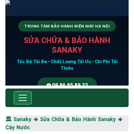
TRUNG TÂM BẢO HÀNH ĐIỆN MÁY HÀ NỘI
SỬA CHỮA & BẢO HÀNH
SANAKY
Tốc Độ Tối Đa • Chất Lượng Tối Ưu • Chi Phí Tối
Thiểu
☎️ 09.86.85.89.22
🏛️
Sanaky
⇒
Sửa Chữa & Bảo Hành Sanaky
⇒
Cây Nước