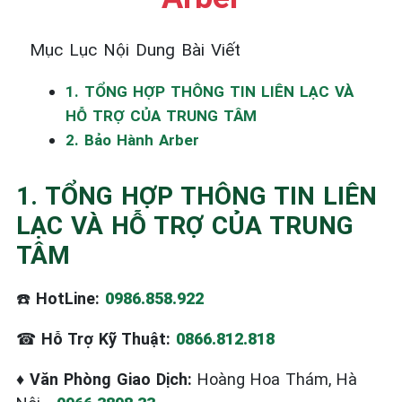
☎️ 09.86.85.89.22
Mục Lục Nội Dung Bài Viết
1. TỔNG HỢP THÔNG TIN LIÊN LẠC VÀ
HỖ TRỢ CỦA TRUNG TÂM
2. Bảo Hành Arber
1. TỔNG HỢP THÔNG TIN LIÊN
LẠC VÀ HỖ TRỢ CỦA TRUNG
TÂM
☎️
HotLine:
0986.858.922
☎
Hỗ Trợ Kỹ Thuật:
0866.812.818
♦
Văn Phòng Giao Dịch:
Hoàng Hoa Thám, Hà