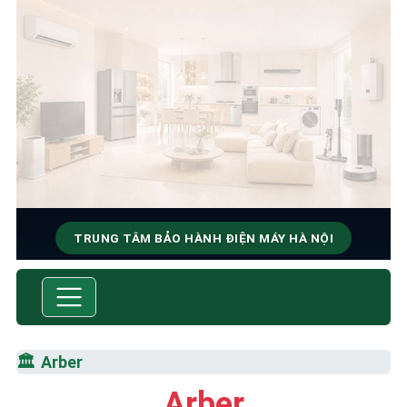
TRUNG TÂM BẢO HÀNH ĐIỆN MÁY HÀ NỘI
SỬA CHỮA & BẢO HÀNH
ARBER
Tốc Độ Tối Đa • Chất Lượng Tối Ưu • Chi Phí Tối
🏛️
Arber
Thiểu
Arber