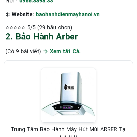
Nội -
0966.3898.33
❄️
Website:
baohanhdienmayhanoi.vn
⭐⭐⭐⭐⭐ 5/5 (29 bầu chọn)
2. Bảo Hành Arber
(Có 9 bài viết)
⇒ Xem tất Cả.
Trung Tâm Bảo Hành Máy Hút Mùi ARBER Tại