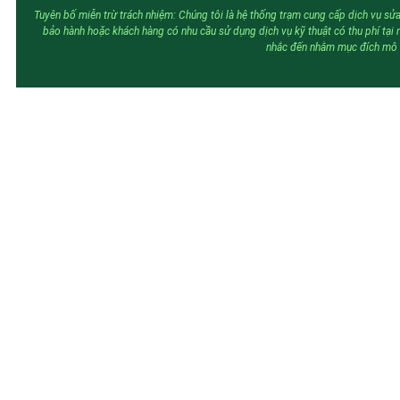
Tuyên bố miễn trừ trách nhiệm: Chúng tôi là hệ thống trạm cung cấp dịch vụ sửa
bảo hành hoặc khách hàng có nhu cầu sử dụng dịch vụ kỹ thuật có thu phí tại
nhắc đến nhằm mục đích mô tả