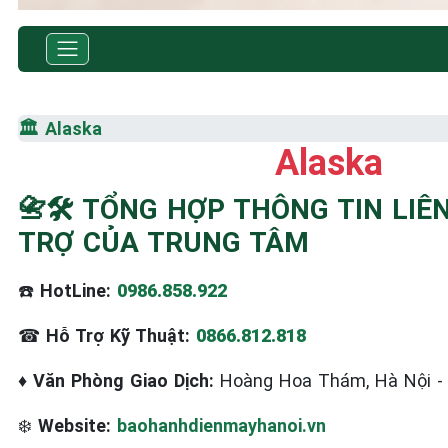
TRUNG TÂM BẢO HÀNH ĐIỆN MÁY HÀ NỘI
SỬA CHỮA & BẢO HÀNH
🏛️
Alaska
ALASKA
Alaska
Tốc Độ Tối Đa • Chất Lượng Tối Ưu • Chi Phí Tối Thiể
📇🛠️ TỔNG HỢP THÔNG TIN LIÊ
TRỢ CỦA TRUNG TÂM
☎️ 09.86.85.89.22
☎️
HotLine:
0986.858.922
☎
Hỗ Trợ Kỹ Thuật:
0866.812.818
♦
Văn Phòng Giao Dịch:
Hoàng Hoa Thám, Hà Nội 
❄️
Website:
baohanhdienmayhanoi.vn