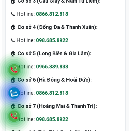
🏠
Cơ sở 3 (Cầu Giấy & Nam Từ Liêm):
📞 Hotline:
0866.812.818
🏠
Cơ sở 4 (Đống Đa & Thanh Xuân):
📞 Hotline:
098.685.8922
🏠
Cơ sở 5 (Long Biên & Gia Lâm):
📞 Hotline:
0966.389.833
🏠
Cơ sở 6 (Hà Đông & Hoài Đức):
📞 Hotline:
0866.812.818
🏠
Cơ sở 7 (Hoàng Mai & Thanh Trì):
📞 Hotline:
098.685.8922