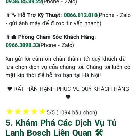
09.86.85.89.22
(Phone - Zalo)
👨‍🔧 Hỗ Trợ Kỹ Thuật:
0866.812.818
(Phone - Zalo
- gửi ảnh máy để được tư vấn nhanh)
👨‍💼 Phòng Chăm Sóc Khách Hàng:
0966.3898.33
(Phone - Zalo)
Xin gửi lời cảm ơn chân thành tới quý khách đã
lựa chọn dịch vụ của chúng tôi. Chúng tôi luôn có
mặt kịp thời để hỗ trợ bạn tại Hà Nội!
❤️ RẤT HÂN HẠNH PHỤC VỤ QUÝ KHÁCH HÀNG
❤️
★
★
★
★
★
5/5 (1094 bầu chọn)
5. Khám Phá Các Dịch Vụ Tủ
Lạnh Bosch Liên Quan 🛠️