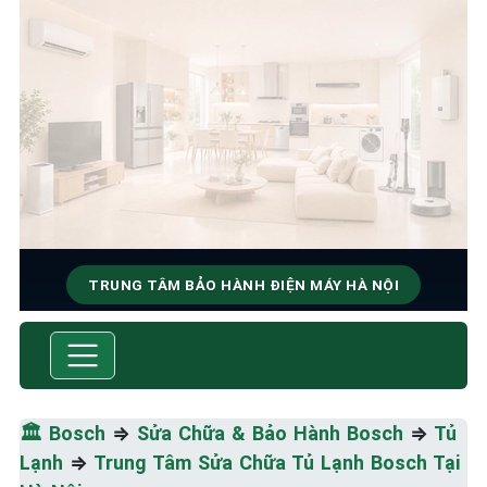
TRUNG TÂM BẢO HÀNH ĐIỆN MÁY HÀ NỘI
SỬA CHỮA & BẢO HÀNH
BOSCH
Tốc Độ Tối Đa • Chất Lượng Tối Ưu • Chi Phí Tối
🏛️
Bosch
⇒
Sửa Chữa & Bảo Hành Bosch
⇒
Tủ
Thiểu
Lạnh
⇒
Trung Tâm Sửa Chữa Tủ Lạnh Bosch Tại