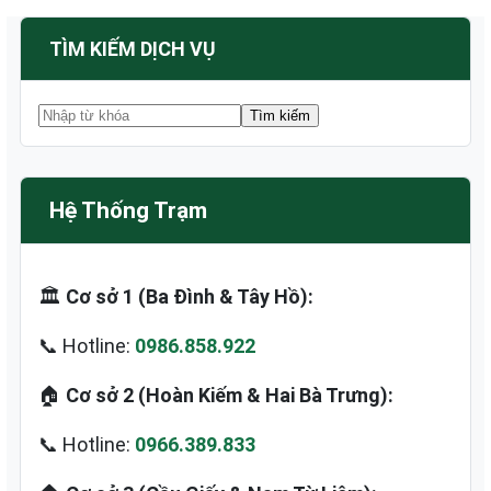
TÌM KIẾM DỊCH VỤ
Hệ Thống Trạm
🏛️
Cơ sở 1 (Ba Đình & Tây Hồ):
📞 Hotline:
0986.858.922
🏠
Cơ sở 2 (Hoàn Kiếm & Hai Bà Trưng):
📞 Hotline:
0966.389.833