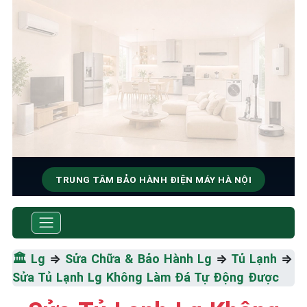
TRUNG TÂM BẢO HÀNH ĐIỆN MÁY HÀ NỘI
SỬA CHỮA & BẢO HÀNH LG
Tốc Độ Tối Đa • Chất Lượng Tối Ưu • Chi Phí Tối
Thiểu
🏛️
Lg
⇒
Sửa Chữa & Bảo Hành Lg
⇒
Tủ Lạnh
⇒
Sửa Tủ Lạnh Lg Không Làm Đá Tự Động Được
☎️ 09.86.85.89.22