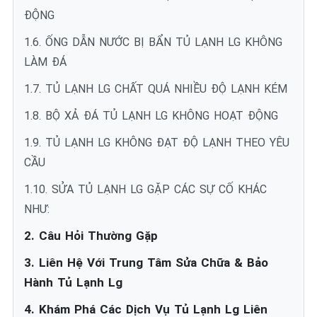
ĐỘNG
1.6. ỐNG DẪN NƯỚC BỊ BẨN TỦ LẠNH LG KHÔNG
LÀM ĐÁ
1.7. TỦ LẠNH LG CHẤT QUÁ NHIỀU ĐỘ LẠNH KÉM
1.8. BỘ XẢ ĐÁ TỦ LẠNH LG KHÔNG HOẠT ĐỘNG
1.9. TỦ LẠNH LG KHÔNG ĐẠT ĐỘ LẠNH THEO YÊU
CẦU
1.10. SỬA TỦ LẠNH LG GẶP CÁC SỰ CỐ KHÁC
NHƯ:
2. Câu Hỏi Thường Gặp
3. Liên Hệ Với Trung Tâm Sửa Chữa & Bảo
Hành Tủ Lạnh Lg
4. Khám Phá Các Dịch Vụ Tủ Lạnh Lg Liên