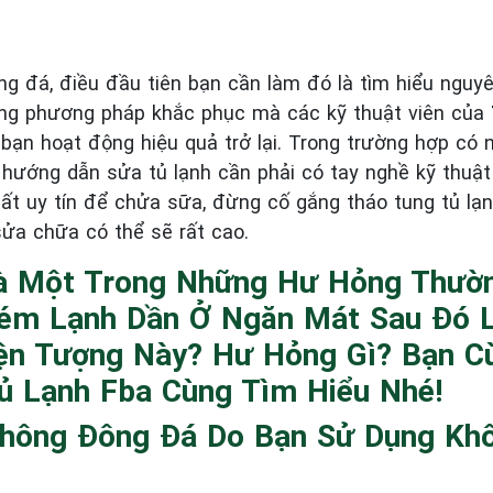
g đá, điều đầu tiên bạn cần làm đó là tìm hiểu nguyê
ững phương pháp khắc phục mà các kỹ thuật viên của
 bạn hoạt động hiệu quả trở lại. Trong trường hợp có
ướng dẫn sửa tủ lạnh cần phải có tay nghề kỹ thuật 
hất uy tín để chửa sữa, đừng cố gắng tháo tung tủ lạn
sửa chữa có thể sẽ rất cao.
Là Một Trong Những Hư Hỏng Thườ
 Kém Lạnh Dần Ở Ngăn Mát Sau Đó 
n Tượng Này? Hư Hỏng Gì? Bạn Cù
ủ Lạnh Fba Cùng Tìm Hiểu Nhé!
Không Đông Đá Do Bạn Sử Dụng Kh