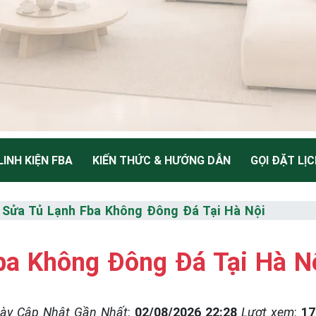
LINH KIỆN FBA
KIẾN THỨC & HƯỚNG DẪN
GỌI ĐẶT LỊ
NH
⇒
Sửa Tủ Lạnh Fba Không Đông Đá Tại Hà Nội
ba Không Đông Đá Tại Hà N
Thiểu
ày Cập Nhật Gần Nhất
:
02/08/2026 22:28
Lượt xem
:
17