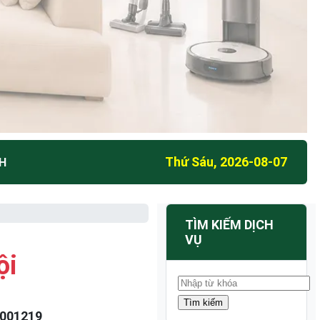
Thứ Sáu, 2026-08-07
CH
TÌM KIẾM DỊCH
VỤ
ội
001219