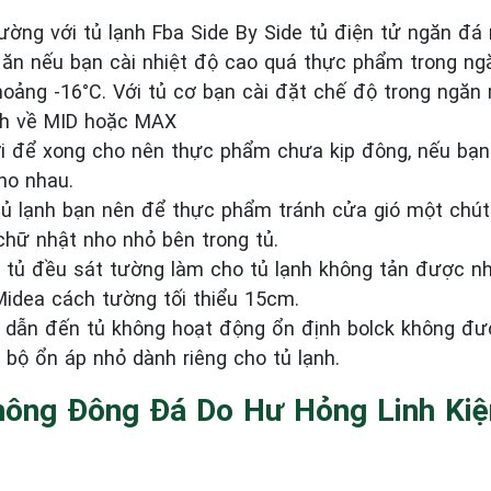
ờng với tủ lạnh Fba Side By Side tủ điện tử ngăn đá 
 ăn nếu bạn cài nhiệt độ cao quá thực phẩm trong ng
oảng -16°C. Với tủ cơ bạn cài đặt chế độ trong ngăn
nh về MID hoặc MAX
 để xong cho nên thực phẩm chưa kịp đông, nếu bạn
ho nhau.
ủ lạnh bạn nên để thực phẩm tránh cửa gió một chút
chữ nhật nho nhỏ bên trong tủ.
 tủ đều sát tường làm cho tủ lạnh không tản được nh
Midea cách tường tối thiểu 15cm.
h dẫn đến tủ không hoạt động ổn định bolck không đư
ộ ổn áp nhỏ dành riêng cho tủ lạnh.
Không Đông Đá Do Hư Hỏng Linh Kiệ