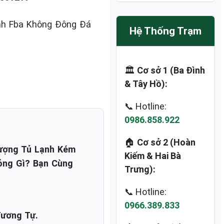
nh Fba Không Đông Đá
Hệ Thống Trạm
🏛️
Cơ sở 1 (Ba Đình
& Tây Hồ):
📞 Hotline:
0986.858.922
🏠
Cơ sở 2 (Hoàn
Tượng Tủ Lạnh Kém
Kiếm & Hai Bà
ỏng Gì? Bạn Cùng
Trưng):
📞 Hotline:
0966.389.833
Tương Tự.