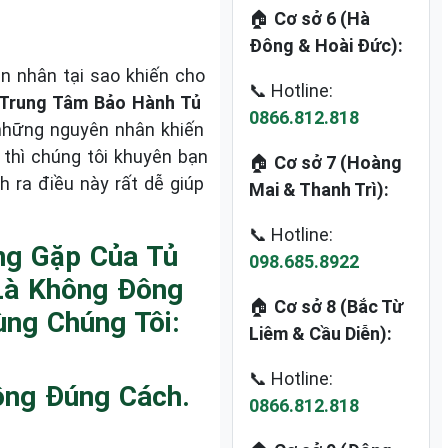
🏠
Cơ sở 6 (Hà
Đông & Hoài Đức):
n nhân tại sao khiến cho
📞 Hotline:
Trung Tâm Bảo Hành Tủ
0866.812.818
 những nguyên nhân khiến
thì chúng tôi khuyên bạn
🏠
Cơ sở 7 (Hoàng
h ra điều này rất dễ giúp
Mai & Thanh Trì):
📞 Hotline:
ng Gặp Của Tủ
098.685.8922
Là Không Đông
🏠
Cơ sở 8 (Bắc Từ
ng Chúng Tôi:
Liêm & Cầu Diễn):
📞 Hotline:
ông Đúng Cách.
0866.812.818