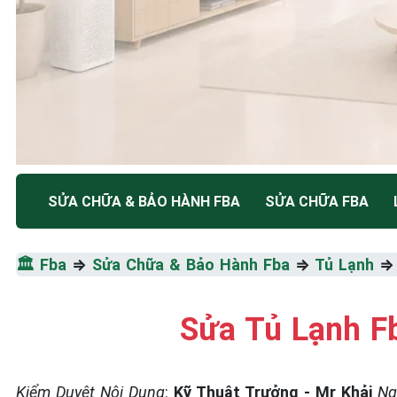
TRUNG TÂM BẢO HÀNH ĐIỆN MÁY HÀ NỘI
SỬA CHỮA & BẢO HÀNH FBA
SỬA CHỮA FBA
SỬA CHỮA & BẢO HÀ
🏛️
Fba
⇒
Sửa Chữa & Bảo Hành Fba
⇒
Tủ Lạnh
FBA
Sửa Tủ Lạnh F
Tốc Độ Tối Đa • Chất Lượng Tối Ưu • Chi Phí Tối 
☎️ 09.86.85.89.22
Kiểm Duyệt Nội Dung
:
Kỹ Thuật Trưởng - Mr Khải
Ng