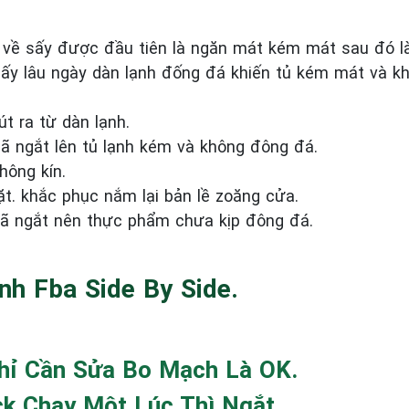
 về sấy được đầu tiên là ngăn mát kém mát sau đó l
ấy lâu ngày dàn lạnh đống đá khiến tủ kém mát và k
t ra từ dàn lạnh.
 ngắt lên tủ lạnh kém và không đông đá.
hông kín.
t. khắc phục nắm lại bản lề zoăng cửa.
 đã ngắt nên thực phẩm chưa kịp đông đá.
nh Fba Side By Side.
Chỉ Cần Sửa Bo Mạch Là OK.
ck Chạy Một Lúc Thì Ngắt.