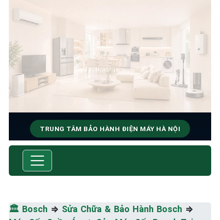
TRUNG TÂM BẢO HÀNH ĐIỆN MÁY HÀ NỘI
SỬA CHỮA & BẢO HÀNH
BOSCH
Tốc Độ Tối Đa • Chất Lượng Tối Ưu • Chi Phí Tối
Thiểu
🏛️
Bosch
⇒
Sửa Chữa & Bảo Hành Bosch
⇒