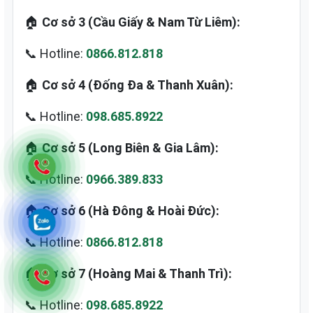
🏠
Cơ sở 3 (Cầu Giấy & Nam Từ Liêm):
📞 Hotline:
0866.812.818
🏠
Cơ sở 4 (Đống Đa & Thanh Xuân):
📞 Hotline:
098.685.8922
🏠
Cơ sở 5 (Long Biên & Gia Lâm):
📞 Hotline:
0966.389.833
🏠
Cơ sở 6 (Hà Đông & Hoài Đức):
📞 Hotline:
0866.812.818
🏠
Cơ sở 7 (Hoàng Mai & Thanh Trì):
📞 Hotline:
098.685.8922