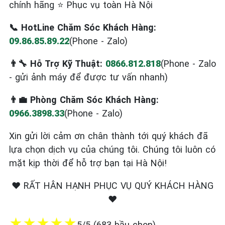
chính hãng ⭐ Phục vụ toàn Hà Nội
📞 HotLine Chăm Sóc Khách Hàng:
09.86.85.89.22
(Phone - Zalo)
👨‍🔧 Hỗ Trợ Kỹ Thuật:
0866.812.818
(Phone - Zalo
- gửi ảnh máy để được tư vấn nhanh)
👨‍💼 Phòng Chăm Sóc Khách Hàng:
0966.3898.33
(Phone - Zalo)
Xin gửi lời cảm ơn chân thành tới quý khách đã
lựa chọn dịch vụ của chúng tôi. Chúng tôi luôn có
mặt kịp thời để hỗ trợ bạn tại Hà Nội!
❤️ RẤT HÂN HẠNH PHỤC VỤ QUÝ KHÁCH HÀNG
❤️
★
★
★
★
★
5/5 (683 bầu chọn)