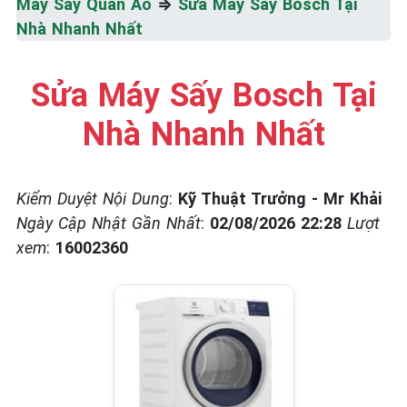
Máy Sấy Quần Áo
⇒
Sửa Máy Sấy Bosch Tại
☎️ 09.86.85.89.22
Nhà Nhanh Nhất
Sửa Máy Sấy Bosch Tại
Nhà Nhanh Nhất
Kiểm Duyệt Nội Dung
:
Kỹ Thuật Trưởng - Mr Khải
Ngày Cập Nhật Gần Nhất
:
02/08/2026 22:28
Lượt
xem
:
16002360